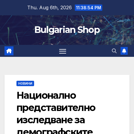
Skip
Thu. Aug 6th, 2026
11:38:55 PM
to
content
Bulgarian Shop
НОВИНИ
Национално
представително
изследване за
демографските