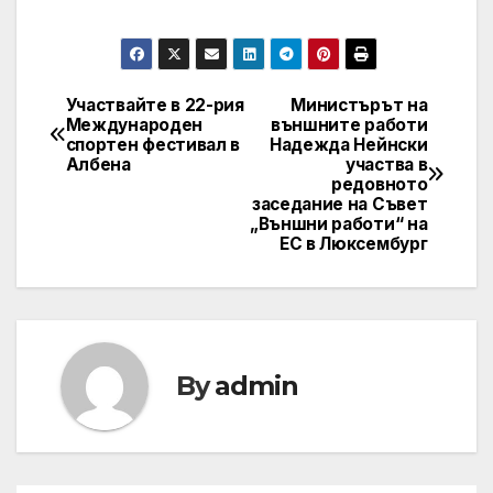
Участвайте в 22-рия
Министърът на
Post
Международен
външните работи
спортен фестивал в
Надежда Нейнски
navigation
Албена
участва в
редовното
заседание на Съвет
„Външни работи“ на
ЕС в Люксембург
By
admin