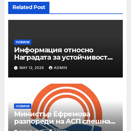
Related Post
НОВИНИ
Информация относно
Наградата за устойчивост
на ОАЕ „Зайед“
MAY 12, 2026
ADMIN
НОВИНИ
Министър Ефремова
разпореди на АСП спешна
готовност за оказване на