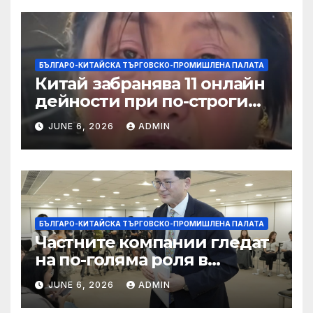
БЪЛГАРО-КИТАЙСКА ТЪРГОВСКО-ПРОМИШЛЕНА ПАЛАТА
Китай забранява 11 онлайн
дейности при по-строги
правила за ограничаване на
JUNE 6, 2026
ADMIN
слуховете и
кибернасилниците
БЪЛГАРО-КИТАЙСКА ТЪРГОВСКО-ПРОМИШЛЕНА ПАЛАТА
Частните компании гледат
на по-голяма роля в
стратегическата
JUNE 6, 2026
ADMIN
енергетика