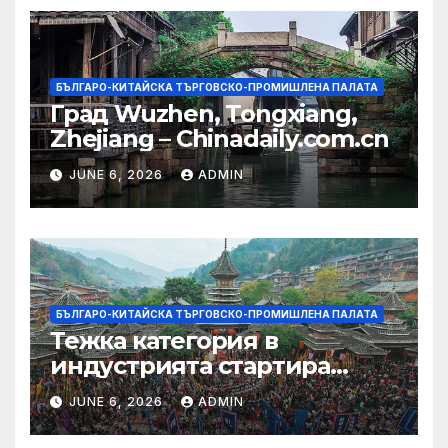
БЪЛГАРО-КИТАЙСКА ТЪРГОВСКО-ПРОМИШЛЕНА ПАЛАТА
Град Wuzhen, Tongxiang,
Zhejiang – Chinadaily.com.cn
JUNE 6, 2026
ADMIN
БЪЛГАРО-КИТАЙСКА ТЪРГОВСКО-ПРОМИШЛЕНА ПАЛАТА
Тежка категория в
индустрията стартира
алианс за космическа
JUNE 6, 2026
ADMIN
слънчева енергия