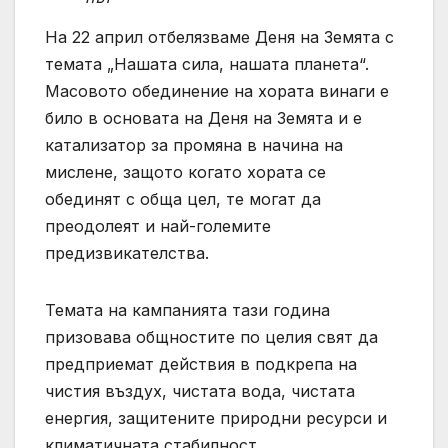
На 22 април отбелязваме Деня на Земята с
темата „Нашата сила, нашата планета“.
Масовото обединение на хората винаги е
било в основата на Деня на Земята и е
катализатор за промяна в начина на
мислене, защото когато хората се
обединят с обща цел, те могат да
преодолеят и най-големите
предизвикателства.
Темата на кампанията тази година
призовава общностите по целия свят да
предприемат действия в подкрепа на
чистия въздух, чистата вода, чистата
енергия, защитените природни ресурси и
климатичната стабилност.