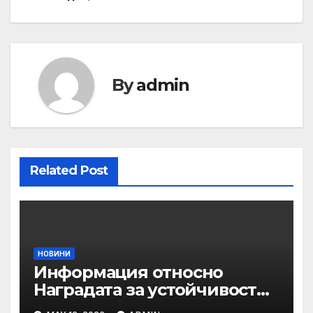
By
admin
Related Post
НОВИНИ
Информация относно
Наградата за устойчивост
на ОАЕ „Зайед“