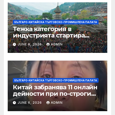
БЪЛГАРО-КИТАЙСКА ТЪРГОВСКО-ПРОМИШЛЕНА ПАЛАТА
Тежка категория в
индустрията стартира
алианс за космическа
JUNE 6, 2026
ADMIN
слънчева енергия
БЪЛГАРО-КИТАЙСКА ТЪРГОВСКО-ПРОМИШЛЕНА ПАЛАТА
Китай забранява 11 онлайн
дейности при по-строги
правила за ограничаване на
JUNE 6, 2026
ADMIN
слуховете и
кибернасилниците