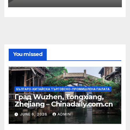
община
You missed
БЪЛГАРО-КИТАЙСКА ТЪРГОВСКО-ПРОМИШЛЕНА ПАЛАТА
Град Wuzhen, Tongxiang,
Zhejiang – Chinadaily.com.cn
JUNE 6, 2026
ADMIN