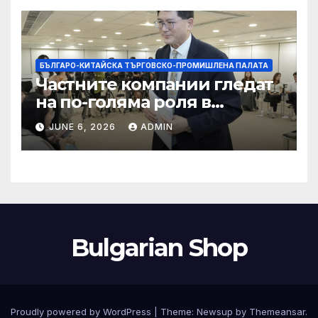
БЪЛГАРО-КИТАЙСКА ТЪРГОВСКО-ПРОМИШЛЕНА ПАЛАТА
Частните компании гледат
на по-голяма роля в
стратегическата
JUNE 6, 2026
ADMIN
енергетика
Bulgarian Shop
Proudly powered by WordPress
|
Theme:
Newsup
by
Themeansar
.