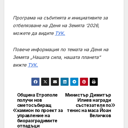
Програма на събитията и инициативите за
отбелязване на Деня на Земята
‘
2026,
можете да видите
ТУК.
Повече информация по темата на Деня на
Земята „Нашата сила, нашата планета“
вижте
ТУК.
Община Етрополе
Министър Димитър
Post
получи нов
Илиев награди
сметосъбиращ
състезателя по
navigation
камион по проект за
тенис на маса Йоан
управление на
Величков
биоразградимите
отпадъци