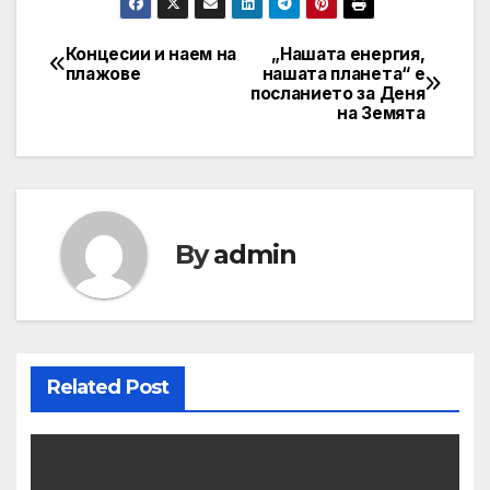
Концесии и наем на
„Нашата енергия,
Post
плажове
нашата планета“ е
посланието за Деня
navigation
на Земята
By
admin
Related Post