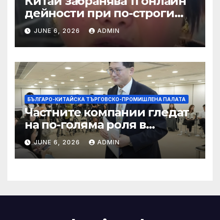
Китай забранява 11 онлайн
дейности при по-строги
правила за ограничаване на
JUNE 6, 2026
ADMIN
слуховете и
кибернасилниците
БЪЛГАРО-КИТАЙСКА ТЪРГОВСКО-ПРОМИШЛЕНА ПАЛАТА
Частните компании гледат
на по-голяма роля в
стратегическата
JUNE 6, 2026
ADMIN
енергетика