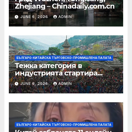
Zhejiang – Chinadaily.com.cn
JUNE 6, 2026
ADMIN
БЪЛГАРО-КИТАЙСКА ТЪРГОВСКО-ПРОМИШЛЕНА ПАЛАТА
Тежка категория в
индустрията стартира
алианс за космическа
JUNE 6, 2026
ADMIN
слънчева енергия
БЪЛГАРО-КИТАЙСКА ТЪРГОВСКО-ПРОМИШЛЕНА ПАЛАТА