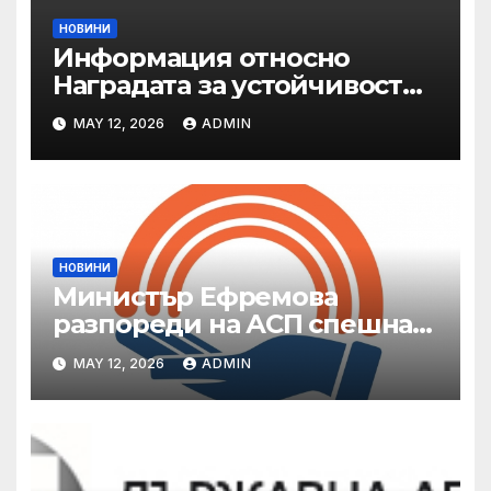
НОВИНИ
Информация относно
Наградата за устойчивост
на ОАЕ „Зайед“
MAY 12, 2026
ADMIN
НОВИНИ
Министър Ефремова
разпореди на АСП спешна
готовност за оказване на
MAY 12, 2026
ADMIN
подкрепа на пострадали от
валежи и градушки