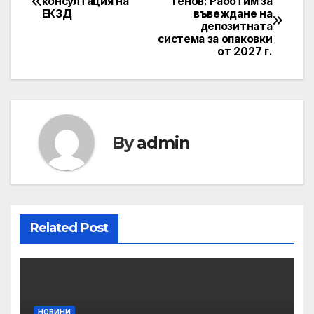
консултация на
Генов: Работим за
ЕКЗД
въвеждане на
navigation
депозитната
система за опаковки
от 2027 г.
By
admin
Related Post
НОВИНИ