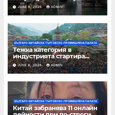
JUNE 6, 2026
ADMIN
БЪЛГАРО-КИТАЙСКА ТЪРГОВСКО-ПРОМИШЛЕНА ПАЛАТА
Тежка категория в
индустрията стартира
алианс за космическа
JUNE 6, 2026
ADMIN
слънчева енергия
БЪЛГАРО-КИТАЙСКА ТЪРГОВСКО-ПРОМИШЛЕНА ПАЛАТА
Китай забранява 11 онлайн
дейности при по-строги