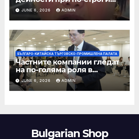
правила за ограничаване на
JUNE 6, 2026
ADMIN
слуховете и
кибернасилниците
БЪЛГАРО-КИТАЙСКА ТЪРГОВСКО-ПРОМИШЛЕНА ПАЛАТА
Частните компании гледат
на по-голяма роля в
стратегическата
JUNE 6, 2026
ADMIN
енергетика
Bulgarian Shop