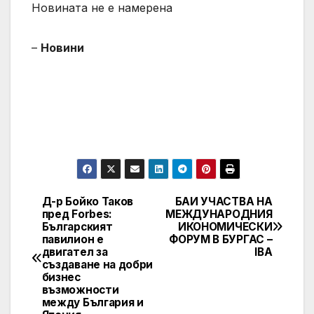
Новината не е намерена
–
Новини
Д-р Бойко Таков
БАИ УЧАСТВА НА
Post
пред Forbes:
МЕЖДУНАРОДНИЯ
Българският
ИКОНОМИЧЕСКИ
navigation
павилион е
ФОРУМ В БУРГАС –
двигател за
IBA
създаване на добри
бизнес
възможности
между България и