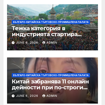
БЪЛГАРО-КИТАЙСКА ТЪРГОВСКО-ПРОМИШЛЕНА ПАЛАТА
Тежка категория в
индустрията стартира
алианс за космическа
JUNE 6, 2026
ADMIN
слънчева енергия
БЪЛГАРО-КИТАЙСКА ТЪРГОВСКО-ПРОМИШЛЕНА ПАЛАТА
Китай забранява 11 онлайн
дейности при по-строги
правила за ограничаване на
JUNE 6, 2026
ADMIN
слуховете и
кибернасилниците