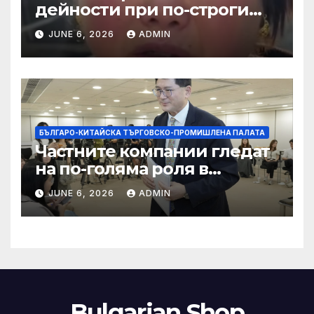
дейности при по-строги
правила за ограничаване на
JUNE 6, 2026
ADMIN
слуховете и
кибернасилниците
БЪЛГАРО-КИТАЙСКА ТЪРГОВСКО-ПРОМИШЛЕНА ПАЛАТА
Частните компании гледат
на по-голяма роля в
стратегическата
JUNE 6, 2026
ADMIN
енергетика
Bulgarian Shop