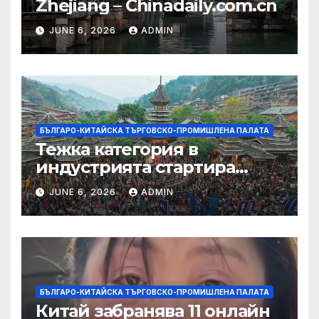
Zhejiang – Chinadaily.com.cn
JUNE 6, 2026
ADMIN
БЪЛГАРО-КИТАЙСКА ТЪРГОВСКО-ПРОМИШЛЕНА ПАЛАТА
Тежка категория в
индустрията стартира
алианс за космическа
JUNE 6, 2026
ADMIN
слънчева енергия
БЪЛГАРО-КИТАЙСКА ТЪРГОВСКО-ПРОМИШЛЕНА ПАЛАТА
Китай забранява 11 онлайн