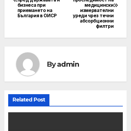
бизнеса при
медицински
приемането на
измервателни
България в ОИСР
уреди чрез течни
абсорбционни
филтри
By
admin
Related Post