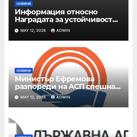
НОВИНИ
Информация относно
Наградата за устойчивост
на ОАЕ „Зайед“
MAY 12, 2026
ADMIN
НОВИНИ
Министър Ефремова
разпореди на АСП спешна
готовност за оказване на
MAY 12, 2026
ADMIN
подкрепа на пострадали от
валежи и градушки