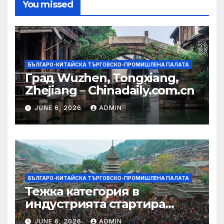
You missed
БЪЛГАРО-КИТАЙСКА ТЪРГОВСКО-ПРОМИШЛЕНА ПАЛАТА
Град Wuzhen, Tongxiang,
Zhejiang – Chinadaily.com.cn
JUNE 6, 2026
ADMIN
БЪЛГАРО-КИТАЙСКА ТЪРГОВСКО-ПРОМИШЛЕНА ПАЛАТА
Тежка категория в
индустрията стартира
алианс за космическа
JUNE 6, 2026
ADMIN