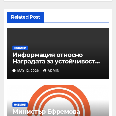
Related Post
НОВИНИ
Информация относно
Наградата за устойчивост
на ОАЕ „Зайед“
MAY 12, 2026
ADMIN
НОВИНИ
Министър Ефремова