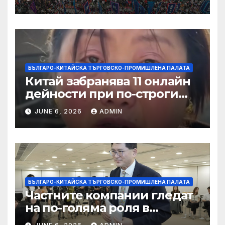
слънчева енергия
БЪЛГАРО-КИТАЙСКА ТЪРГОВСКО-ПРОМИШЛЕНА ПАЛАТА
Китай забранява 11 онлайн
дейности при по-строги
правила за ограничаване на
JUNE 6, 2026
ADMIN
слуховете и
кибернасилниците
БЪЛГАРО-КИТАЙСКА ТЪРГОВСКО-ПРОМИШЛЕНА ПАЛАТА
Частните компании гледат
на по-голяма роля в
стратегическата