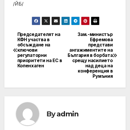
/ЙБ/
Председателят на
Зам.-министър
Post
КФН участва в
Ефремова
обсъждане на
представи
navigation
ключови
ангажиментите на
регулаторни
България в борбата
приоритети на ЕС в
срещу насилието
Копенхаген
над деца на
конференция в
Румъния
By
admin