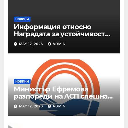
НОВИНИ
Информация относно
Наградата за устойчивост
на ОАЕ „Зайед“
MAY 12, 2026
ADMIN
НОВИНИ
Министър Ефремова
разпореди на АСП спешна
готовност за оказване на
MAY 12, 2026
ADMIN
подкрепа на пострадали от
валежи и градушки