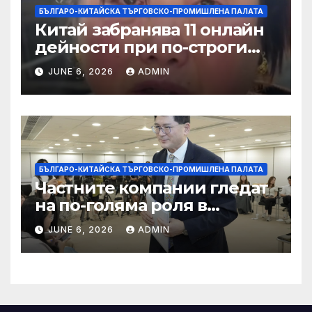
БЪЛГАРО-КИТАЙСКА ТЪРГОВСКО-ПРОМИШЛЕНА ПАЛАТА
Китай забранява 11 онлайн
дейности при по-строги
правила за ограничаване на
JUNE 6, 2026
ADMIN
слуховете и
кибернасилниците
БЪЛГАРО-КИТАЙСКА ТЪРГОВСКО-ПРОМИШЛЕНА ПАЛАТА
Частните компании гледат
на по-голяма роля в
стратегическата
JUNE 6, 2026
ADMIN
енергетика