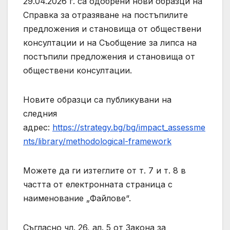
29.04.2026 г. са одобрени нови образци на
Справка за отразяване на постъпилите
предложения и становища от обществени
консултации и на Съобщение за липса на
постъпили предложения и становища от
обществени консултации.
Новите образци са публикувани на
следния
адрес:
https://strategy.bg/bg/impact_assessme
nts/library/methodological-framework
Можете да ги изтеглите от т. 7 и т. 8 в
частта от електронната страница с
наименование „Файлове“.
Съгласно чл. 26, ал. 5 от Закона за