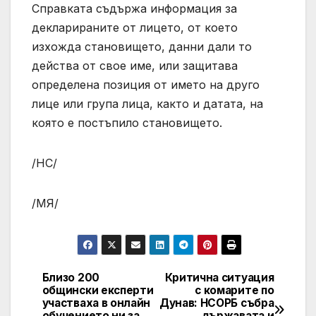
Справката съдържа информация за
декларираните от лицето, от което
изхожда становището, данни дали то
действа от свое име, или защитава
определена позиция от името на друго
лице или група лица, както и датата, на
която е постъпило становището.
/НС/
/МЯ/
Близо 200
Критична ситуация
Post
общински експерти
с комарите по
участваха в онлайн
Дунав: НСОРБ събра
navigation
обучението ни за
държавата и