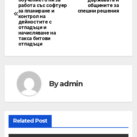
работа със софтуер
общините за
за планиране и
спешни решения
контрол на
дейностите с
отпадъци и
начисляване на
такса битови
отпадъци
By
admin
Related Post