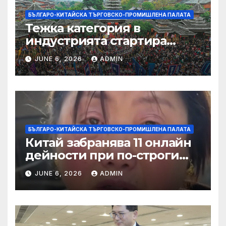
БЪЛГАРО-КИТАЙСКА ТЪРГОВСКО-ПРОМИШЛЕНА ПАЛАТА
Тежка категория в
индустрията стартира
алианс за космическа
JUNE 6, 2026
ADMIN
слънчева енергия
БЪЛГАРО-КИТАЙСКА ТЪРГОВСКО-ПРОМИШЛЕНА ПАЛАТА
Китай забранява 11 онлайн
дейности при по-строги
правила за ограничаване на
JUNE 6, 2026
ADMIN
слуховете и
кибернасилниците