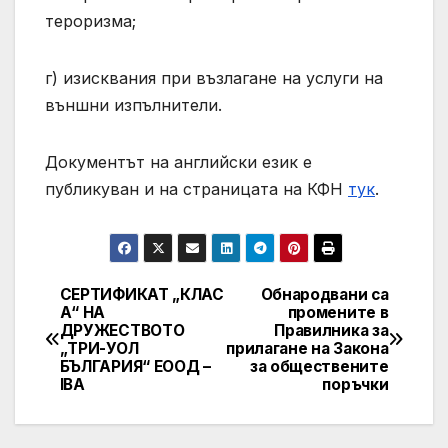
тероризма;
г) изисквания при възлагане на услуги на
външни изпълнители.
Документът на английски език e
публикуван и на страницата на КФН
тук
.
СЕРТИФИКАТ „КЛАС
Обнародвани са
Post
А“ НА
промените в
ДРУЖЕСТВОТО
Правилника за
navigation
„ТРИ-УОЛ
прилагане на Закона
БЪЛГАРИЯ“ ЕООД –
за обществените
IBA
поръчки