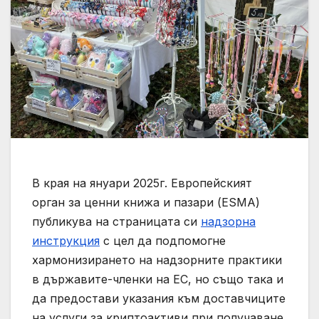
В края на януари 2025г. Европейският
орган за ценни книжа и пазари (ESMA)
публикува на страницата си
надзорна
инструкция
с цел да подпомогне
хармонизирането на надзорните практики
в държавите-членки на ЕС, но също така и
да предостави указания към доставчиците
на услуги за криптоактиви при получаване