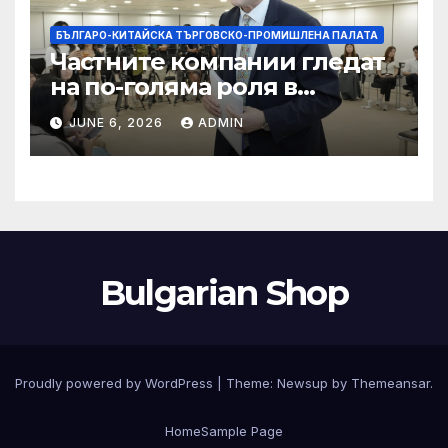
БЪЛГАРО-КИТАЙСКА ТЪРГОВСКО-ПРОМИШЛЕНА ПАЛАТА
Частните компании гледат
на по-голяма роля в
стратегическата
JUNE 6, 2026
ADMIN
енергетика
Bulgarian Shop
Proudly powered by WordPress
|
Theme:
Newsup
by
Themeansar
.
Home
Sample Page