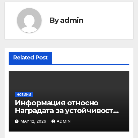
By
admin
Related Post
НОВИНИ
Информация относно
Наградата за устойчивост
на ОАЕ „Зайед“
MAY 12, 2026
ADMIN