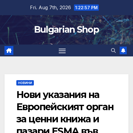
Skip
Fri. Aug 7th, 2026
1:22:58 PM
to
content
Bulgarian Shop
НОВИНИ
Нови указания на
Европейският орган
за ценни книжа и
пазари ESMA във