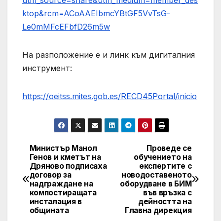
ktop&rcm=ACoAAEIbmcYBtGF5VvTsG-
Le0mMFcEFbfD26m5w
На разположение е и линк към дигиталния
инструмент:
https://oeitss.mites.gob.es/RECD45Portal/inicio
Министър Манол
Проведе се
Post
Генов и кметът на
обучението на
Дряново подписаха
експертите с
navigation
договор за
новодоставеното
надграждане на
оборудване в БИМ
компостиращата
във връзка с
инсталация в
дейността на
общината
Главна дирекция