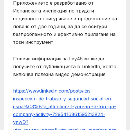
Приложението е разработвано от
Испанската инспекция по труда и
социалното осигуряване в продължение на
повече от две години, за да се осигури
безпроблемното и ефективно прилагане на
този инструмент.
Повече информация за Ley45 може да
получите от публикацията в LinkedIn, която
включва полезна видео демонстрация
https://www.linkedin.com/posts/itss-
inspeccion-de-trabajo-y-seguridad-social-en-
espa%C3%B1a_attention-if-you-are-a-foreign-
company-activity-7295416861595213824-
ynwD?
utm_source=share&utm_medium=member_des