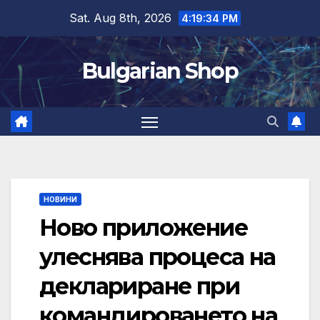
Skip
Sat. Aug 8th, 2026
4:19:35 PM
to
content
Bulgarian Shop
НОВИНИ
Ново приложение
улеснява процеса на
деклариране при
командироването на