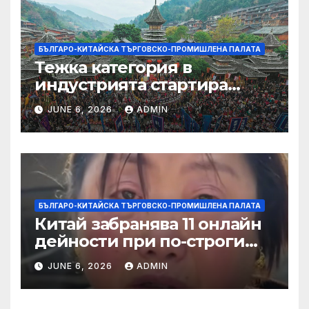
БЪЛГАРО-КИТАЙСКА ТЪРГОВСКО-ПРОМИШЛЕНА ПАЛАТА
Тежка категория в
индустрията стартира
алианс за космическа
JUNE 6, 2026
ADMIN
слънчева енергия
БЪЛГАРО-КИТАЙСКА ТЪРГОВСКО-ПРОМИШЛЕНА ПАЛАТА
Китай забранява 11 онлайн
дейности при по-строги
правила за ограничаване на
JUNE 6, 2026
ADMIN
слуховете и
кибернасилниците