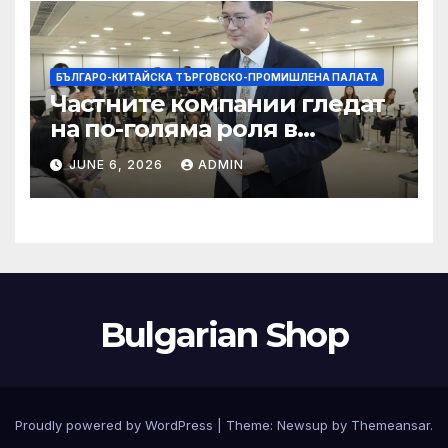
БЪЛГАРО-КИТАЙСКА ТЪРГОВСКО-ПРОМИШЛЕНА ПАЛАТА
Частните компании гледат
на по-голяма роля в
стратегическата
JUNE 6, 2026
ADMIN
енергетика
Bulgarian Shop
Proudly powered by WordPress
|
Theme:
Newsup
by
Themeansar
.