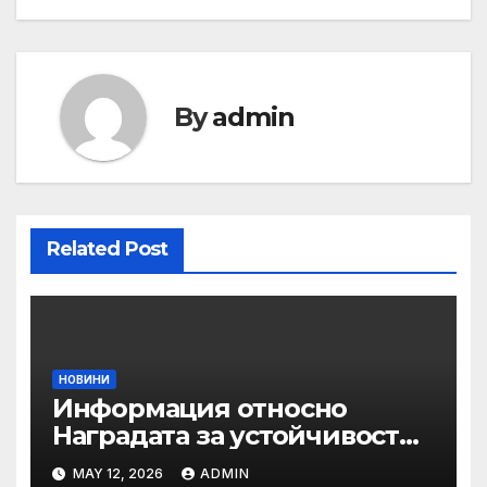
By
admin
Related Post
НОВИНИ
Информация относно
Наградата за устойчивост
на ОАЕ „Зайед“
MAY 12, 2026
ADMIN