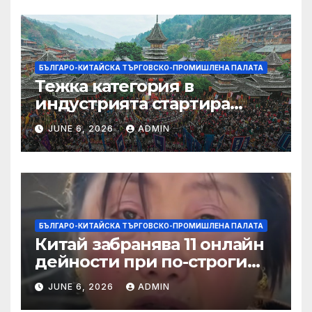
БЪЛГАРО-КИТАЙСКА ТЪРГОВСКО-ПРОМИШЛЕНА ПАЛАТА
Тежка категория в
индустрията стартира
алианс за космическа
JUNE 6, 2026
ADMIN
слънчева енергия
БЪЛГАРО-КИТАЙСКА ТЪРГОВСКО-ПРОМИШЛЕНА ПАЛАТА
Китай забранява 11 онлайн
дейности при по-строги
правила за ограничаване на
JUNE 6, 2026
ADMIN
слуховете и