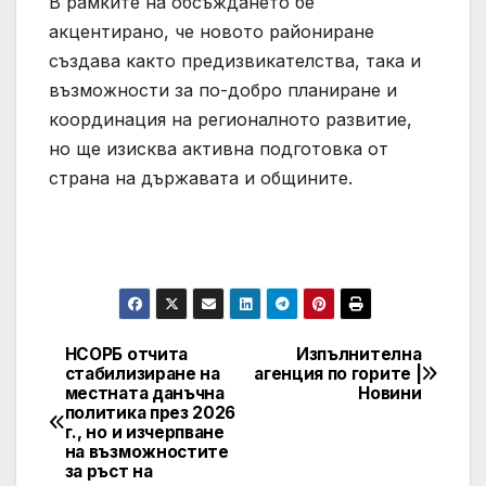
В рамките на обсъждането бе
акцентирано, че новото райониране
създава както предизвикателства, така и
възможности за по-добро планиране и
координация на регионалното развитие,
но ще изисква активна подготовка от
страна на държавата и общините.
НСОРБ отчита
Изпълнителна
Post
стабилизиране на
агенция по горите |
местната данъчна
Новини
navigation
политика през 2026
г., но и изчерпване
на възможностите
за ръст на