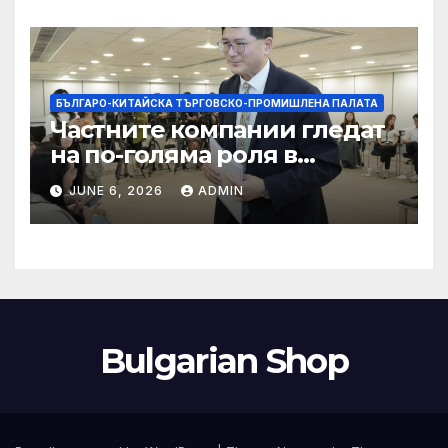
кибернасилниците
БЪЛГАРО-КИТАЙСКА ТЪРГОВСКО-ПРОМИШЛЕНА ПАЛАТА
Частните компании гледат
на по-голяма роля в
стратегическата
JUNE 6, 2026
ADMIN
енергетика
Bulgarian Shop