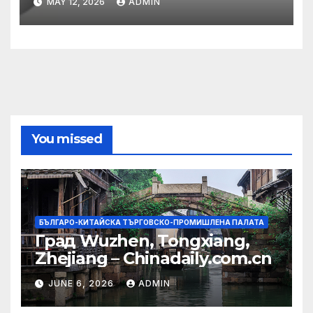
MAY 12, 2026
ADMIN
община
You missed
БЪЛГАРО-КИТАЙСКА ТЪРГОВСКО-ПРОМИШЛЕНА ПАЛАТА
Град Wuzhen, Tongxiang,
Zhejiang – Chinadaily.com.cn
JUNE 6, 2026
ADMIN