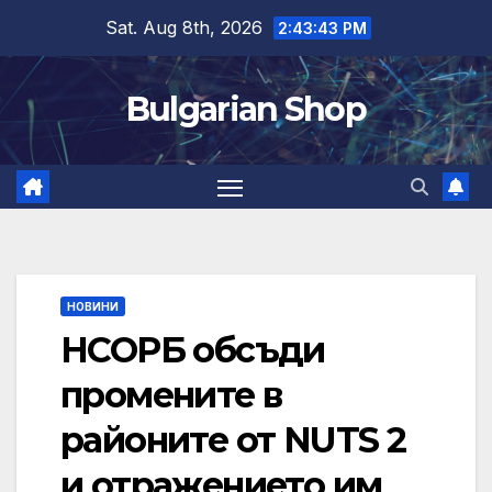
Skip
Sat. Aug 8th, 2026
2:43:44 PM
to
content
Bulgarian Shop
НОВИНИ
НСОРБ обсъди
промените в
районите от NUTS 2
и отражението им