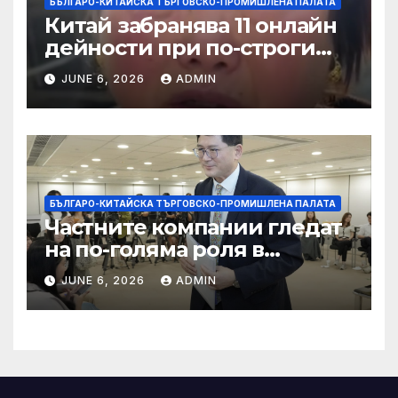
БЪЛГАРО-КИТАЙСКА ТЪРГОВСКО-ПРОМИШЛЕНА ПАЛАТА
Китай забранява 11 онлайн
дейности при по-строги
правила за ограничаване на
JUNE 6, 2026
ADMIN
слуховете и
кибернасилниците
БЪЛГАРО-КИТАЙСКА ТЪРГОВСКО-ПРОМИШЛЕНА ПАЛАТА
Частните компании гледат
на по-голяма роля в
стратегическата
JUNE 6, 2026
ADMIN
енергетика