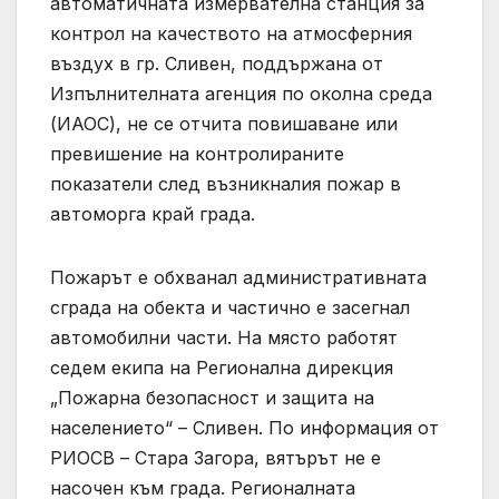
автоматичната измервателна станция за
контрол на качеството на атмосферния
въздух в гр. Сливен, поддържана от
Изпълнителната агенция по околна среда
(ИАОС), не се отчита повишаване или
превишение на контролираните
показатели след възникналия пожар в
автоморга край града.
Пожарът е обхванал административната
сграда на обекта и частично е засегнал
автомобилни части. На място работят
седем екипа на Регионална дирекция
„Пожарна безопасност и защита на
населението“ – Сливен. По информация от
РИОСВ – Стара Загора, вятърът не е
насочен към града. Регионалната