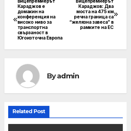
Вицепремиерът
Вицепремиерът
Post
Караджов е
Караджов: Два
домакин на
моста на 475 км
navigation
конференция на
речна граница са
високо ниво за
“желязна завеса” в
транспортна
рамките на ЕС
свързаност в
Югоизточна Европа
By
admin
Related Post