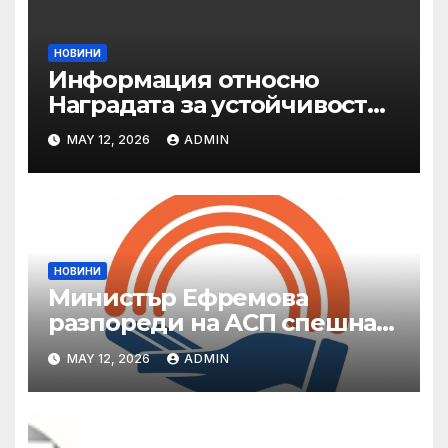
НОВИНИ
Информация относно
Наградата за устойчивост
на ОАЕ „Зайед“
MAY 12, 2026
ADMIN
НОВИНИ
Министър Ефремова
разпореди на АСП спешна
готовност за оказване на
MAY 12, 2026
ADMIN
подкрепа на пострадали от
валежи и градушки