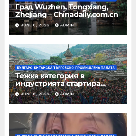
Град Wuzhen, Tongxiang,
Zhejiang – Chinadaily.com.cn
JUNE 6, 2026
ADMIN
БЪЛГАРО-КИТАЙСКА ТЪРГОВСКО-ПРОМИШЛЕНА ПАЛАТА
Тежка категория в
индустрията стартира
алианс за космическа
JUNE 6, 2026
ADMIN
слънчева енергия