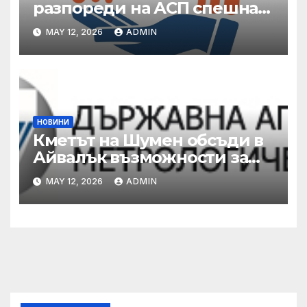
разпореди на АСП спешна
готовност за оказване на
MAY 12, 2026
ADMIN
подкрепа на пострадали от
валежи и градушки
НОВИНИ
Кметът на Шумен обсъди в
Айвалък възможности за
сътрудничество с турската
MAY 12, 2026
ADMIN
община