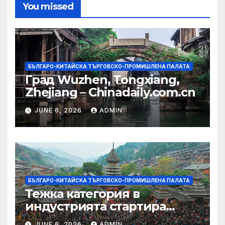
You missed
БЪЛГАРО-КИТАЙСКА ТЪРГОВСКО-ПРОМИШЛЕНА ПАЛАТА
Град Wuzhen, Tongxiang,
Zhejiang – Chinadaily.com.cn
JUNE 6, 2026
ADMIN
БЪЛГАРО-КИТАЙСКА ТЪРГОВСКО-ПРОМИШЛЕНА ПАЛАТА
Тежка категория в
индустрията стартира
алианс за космическа
JUNE 6, 2026
ADMIN