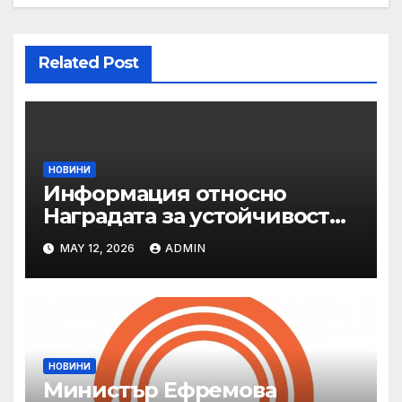
Related Post
НОВИНИ
Информация относно
Наградата за устойчивост
на ОАЕ „Зайед“
MAY 12, 2026
ADMIN
НОВИНИ
Министър Ефремова