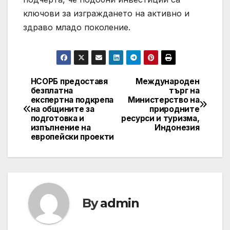
ключови за изграждането на активно и
здраво младо поколение.
НСОРБ предоставя
Международен
Post
безплатна
търг на
експертна подкрепа
Министерство на
navigation
на общините за
природните
подготовка и
ресурси и туризма,
изпълнение на
Индонезия
европейски проекти
By
admin