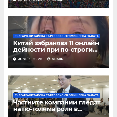
слънчева енергия
БЪЛГАРО-КИТАЙСКА ТЪРГОВСКО-ПРОМИШЛЕНА ПАЛАТА
Китай забранява 11 онлайн
дейности при по-строги
правила за ограничаване на
JUNE 6, 2026
ADMIN
слуховете и
кибернасилниците
БЪЛГАРО-КИТАЙСКА ТЪРГОВСКО-ПРОМИШЛЕНА ПАЛАТА
Частните компании гледат
на по-голяма роля в
стратегическата