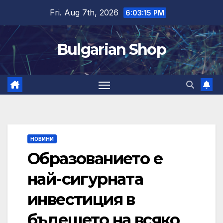
Skip
Fri. Aug 7th, 2026
6:03:15 PM
to
content
Bulgarian Shop
НОВИНИ
Образованието е
най-сигурната
инвестиция в
бъдещето на всяко