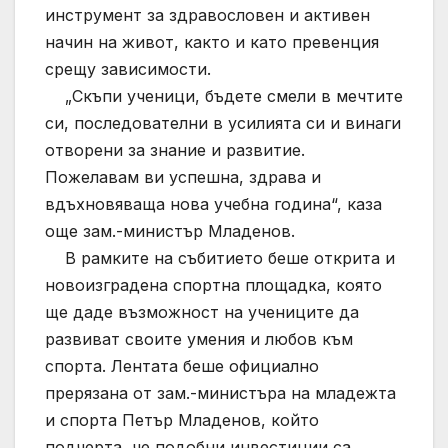
инструмент за здравословен и активен
начин на живот, както и като превенция
срещу зависимости.
„Скъпи ученици, бъдете смели в мечтите
си, последователни в усилията си и винаги
отворени за знание и развитие.
Пожелавам ви успешна, здрава и
вдъхновяваща нова учебна година“, каза
още зам.-министър Младенов.
В рамките на събитието беше открита и
новоизградена спортна площадка, която
ще даде възможност на учениците да
развиват своите умения и любов към
спорта. Лентата беше официално
прерязана от зам.-министъра на младежта
и спорта Петър Младенов, който
подчерта, че подобни инвестиции са