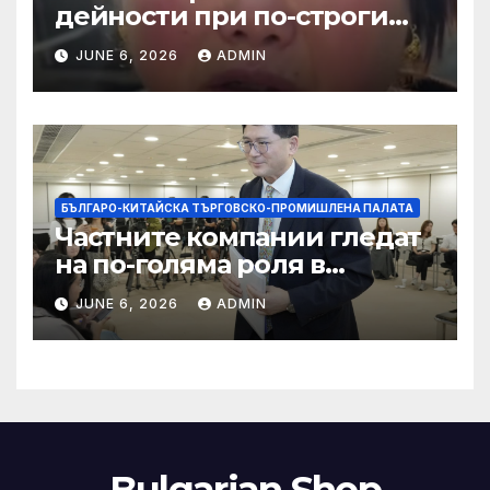
дейности при по-строги
правила за ограничаване на
JUNE 6, 2026
ADMIN
слуховете и
кибернасилниците
БЪЛГАРО-КИТАЙСКА ТЪРГОВСКО-ПРОМИШЛЕНА ПАЛАТА
Частните компании гледат
на по-голяма роля в
стратегическата
JUNE 6, 2026
ADMIN
енергетика
Bulgarian Shop