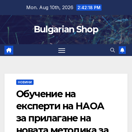
Skip
Mon. Aug 10th, 2026
2:42:18 PM
to
content
Bulgarian Shop
НОВИНИ
Обучение на
експерти на НАОА
за прилагане на
новата методика за