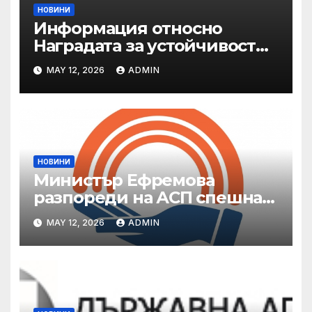
НОВИНИ
Информация относно
Наградата за устойчивост
на ОАЕ „Зайед“
MAY 12, 2026
ADMIN
НОВИНИ
Министър Ефремова
разпореди на АСП спешна
готовност за оказване на
MAY 12, 2026
ADMIN
подкрепа на пострадали от
валежи и градушки