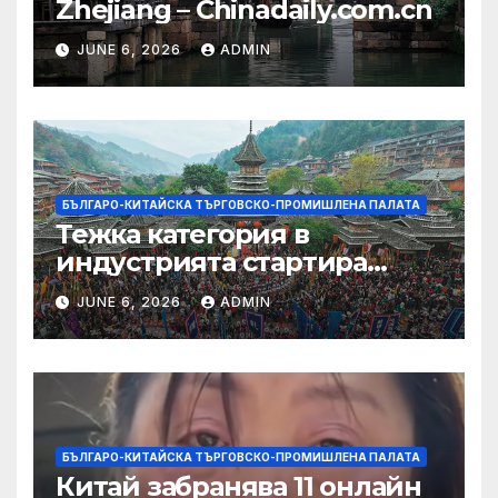
Zhejiang – Chinadaily.com.cn
JUNE 6, 2026
ADMIN
БЪЛГАРО-КИТАЙСКА ТЪРГОВСКО-ПРОМИШЛЕНА ПАЛАТА
Тежка категория в
индустрията стартира
алианс за космическа
JUNE 6, 2026
ADMIN
слънчева енергия
БЪЛГАРО-КИТАЙСКА ТЪРГОВСКО-ПРОМИШЛЕНА ПАЛАТА
Китай забранява 11 онлайн