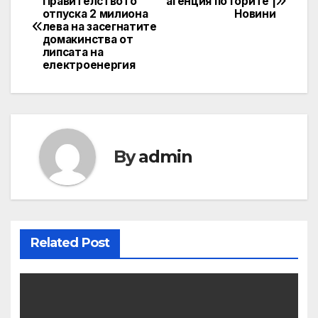
Правителството
агенция по горите |
отпуска 2 милиона
Новини
navigation
лева на засегнатите
домакинства от
липсата на
електроенергия
By
admin
Related Post