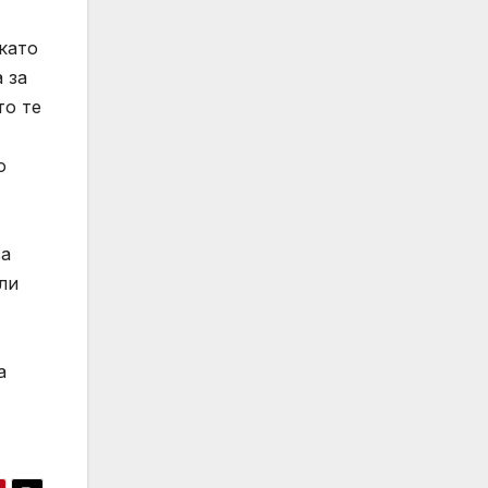
като
 за
то те
о
за
ли
а