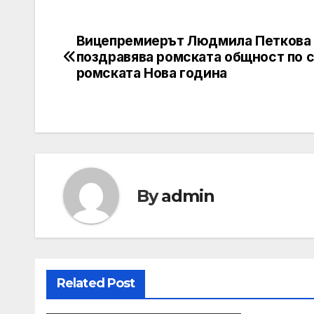
Вицепремиерът Людмила Петкова
Post
поздравява ромската общност по 
navigation
ромската Нова година
By
admin
Related Post