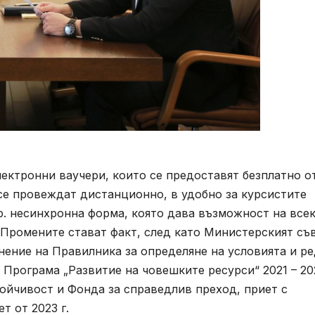
ектронни ваучери, които се предоставят безплатно о
 се провеждат дистанционно, в удобно за курсистите
ар. несинхронна форма, която дава възможност на все
. Промените стават факт, след като Министерският съ
нение на Правилника за определяне на условията и р
 Програма „Развитие на човешките ресурси“ 2021 – 202
ойчивост и Фонда за справедлив преход, приет с
 от 2023 г.