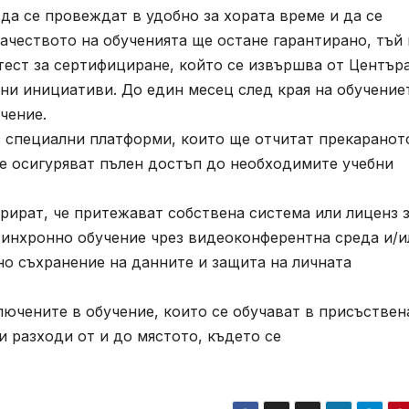
да се провеждат в удобно за хората време и да се
Качеството на обученията ще остане гарантирано, тъй 
тест за сертифициране, който се извършва от Центъра
ни инициативи. До един месец след края на обучение
чение.
з специални платформи, които ще отчитат прекаранот
ще осигуряват пълен достъп до необходимите учебни
рират, че притежават собствена система или лиценз 
синхронно обучение чрез видеоконферентна среда и/и
но съхранение на данните и защита на личната
ючените в обучение, които се обучават в присъствен
и разходи от и до мястото, където се