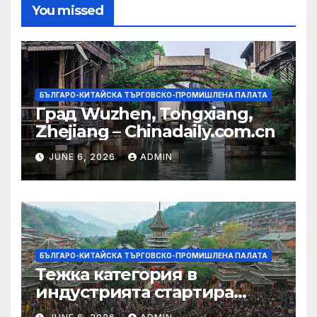
You missed
БЪЛГАРО-КИТАЙСКА ТЪРГОВСКО-ПРОМИШЛЕНА ПАЛАТА
Град Wuzhen, Tongxiang,
Zhejiang – Chinadaily.com.cn
JUNE 6, 2026
ADMIN
БЪЛГАРО-КИТАЙСКА ТЪРГОВСКО-ПРОМИШЛЕНА ПАЛАТА
Тежка категория в
индустрията стартира
алианс за космическа