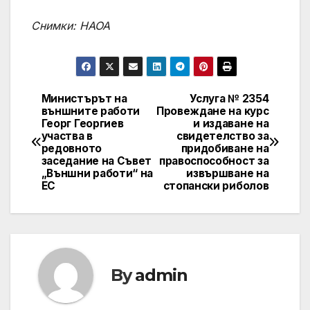
Снимки: НАОА
Министърът на
Услуга № 2354
Post
външните работи
Провеждане на курс
Георг Георгиев
и издаване на
navigation
участва в
свидетелство за
редовното
придобиване на
заседание на Съвет
правоспособност за
„Външни работи“ на
извършване на
ЕС
стопански риболов
By
admin