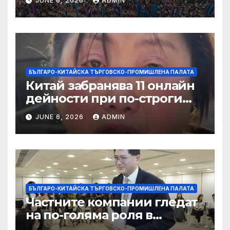
JUNE 6, 2026
ADMIN
слънчева енергия
БЪЛГАРО-КИТАЙСКА ТЪРГОВСКО-ПРОМИШЛЕНА ПАЛАТА
Китай забранява 11 онлайн
дейности при по-строги
правила за ограничаване на
JUNE 6, 2026
ADMIN
слуховете и
кибернасилниците
БЪЛГАРО-КИТАЙСКА ТЪРГОВСКО-ПРОМИШЛЕНА ПАЛАТА
Частните компании гледат
на по-голяма роля в
стратегическата