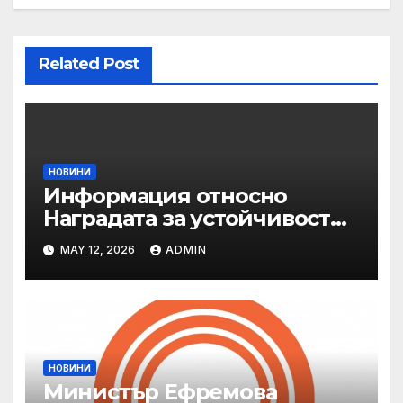
Related Post
НОВИНИ
Информация относно
Наградата за устойчивост
на ОАЕ „Зайед“
MAY 12, 2026
ADMIN
НОВИНИ
Министър Ефремова