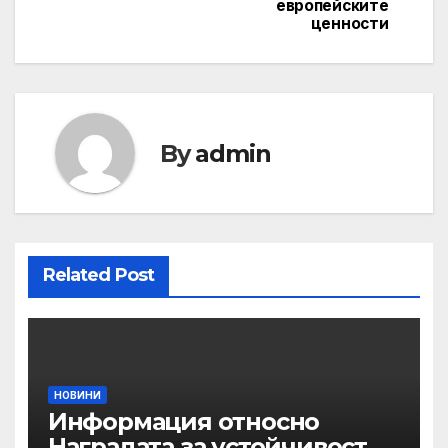
европейските
ценности
By
admin
Related Post
НОВИНИ
Информация относно
Наградата за устойчивост