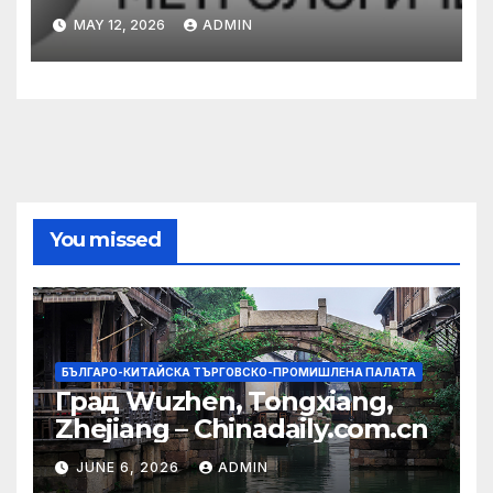
сътрудничество с турската
MAY 12, 2026
ADMIN
община
You missed
БЪЛГАРО-КИТАЙСКА ТЪРГОВСКО-ПРОМИШЛЕНА ПАЛАТА
Град Wuzhen, Tongxiang,
Zhejiang – Chinadaily.com.cn
JUNE 6, 2026
ADMIN