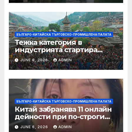
БЪЛГАРО-КИТАЙСКА ТЪРГОВСКО-ПРОМИШЛЕНА ПАЛАТА
Тежка категория в
индустрията стартира
алианс за космическа
JUNE 6, 2026
ADMIN
слънчева енергия
БЪЛГАРО-КИТАЙСКА ТЪРГОВСКО-ПРОМИШЛЕНА ПАЛАТА
Китай забранява 11 онлайн
дейности при по-строги
правила за ограничаване на
JUNE 6, 2026
ADMIN
слуховете и