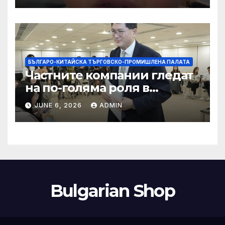
кибернасилниците
БЪЛГАРО-КИТАЙСКА ТЪРГОВСКО-ПРОМИШЛЕНА ПАЛАТА
Частните компании гледат
на по-голяма роля в
стратегическата
JUNE 6, 2026
ADMIN
енергетика
Bulgarian Shop