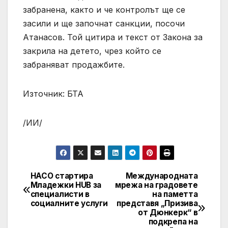
забранена, както и че контролът ще се
засили и ще започнат санкции, посочи
Атанасов. Той цитира и текст от Закона за
закрила на детето, чрез който се
забраняват продажбите.
Източник: БТА
/ИИ/
НАСО стартира
Международната
Post
Младежки HUB за
мрежа на градовете
специалисти в
на паметта
navigation
социалните услуги
представя „Призива
от Дюнкерк“ в
подкрепа на