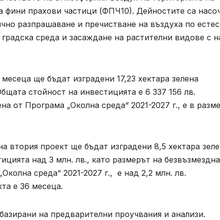
а фини прахови частици (ФПЧ10). Дейностите са насо
ично разпрашаване и пречистване на въздуха по есте
 градска среда и засаждане на растителни видове с н
 месеца ще бъдат изградени 17,23 хектара зелена
бщата стойност на инвестицията е 6 337 156 лв.
а от Програма „Околна среда“ 2021-2027 г., е в разме
на втория проект ще бъдат изградени 8,5 хектара зел
ицията над 3 млн. лв., като размерът на безвъзмездн
колна среда“ 2021-2027 г., е над 2,2 млн. лв.
та е 36 месеца.
 базирани на предварителни проучвания и анализи.