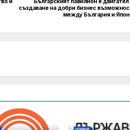
тво и
Българският павилион е двигател
създаване на добри бизнес възможнос
между България и Япон
НОВИНИ