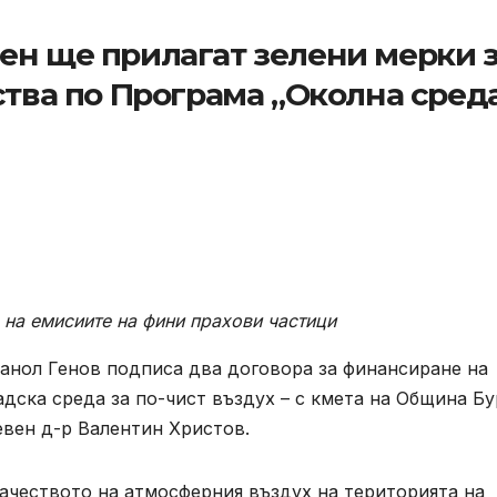
ен ще прилагат зелени мерки 
ства по Програма „Околна сред
 на емисиите на фини прахови частици
анол Генов подписа два договора за финансиране на
адска среда за по-чист въздух – с кмета на Община Бу
вен д-р Валентин Христов.
ачеството на атмосферния въздух на територията на