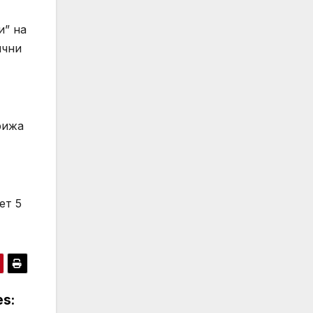
и” на
ични
рижа
ет 5
es: