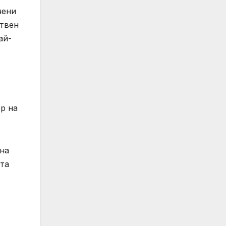
чени
ствен
ай-
р на
ена
ата