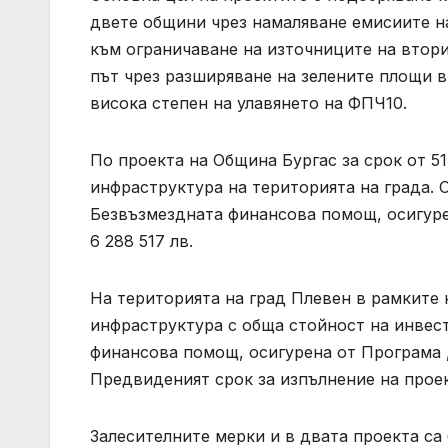
двете общини чрез намаляване емисиите н
към ограничаване на източниците на втор
път чрез разширяване на зелените площи в
висока степен на улавянето на ФПЧ10.
По проекта на Община Бургас за срок от 51
инфраструктура на територията на града. О
Безвъзмездната финансова помощ, осигурен
6 288 517 лв.
На територията на град Плевен в рамките 
инфраструктура с обща стойност на инвест
финансова помощ, осигурена от Програма „О
Предвиденият срок за изпълнение на проек
Залесителните мерки и в двата проекта са