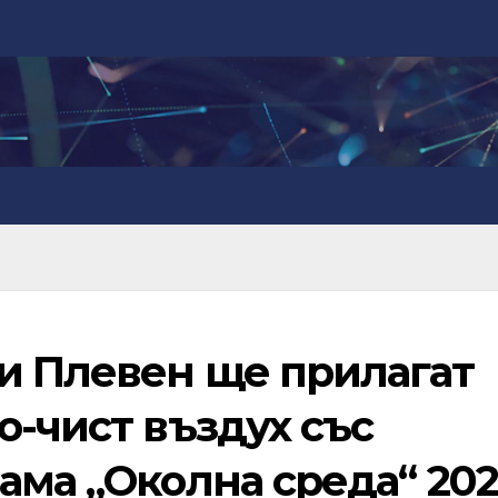
и Плевен ще прилагат
о-чист въздух със
ама „Околна среда“ 202