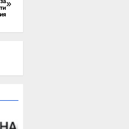
 за
ти
ия