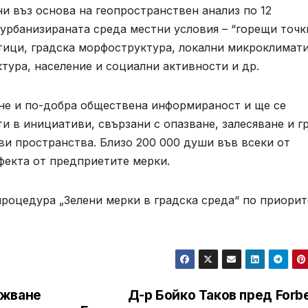
и въз основа на геопространствен анализ по 12
урбанизираната среда местни условия – “горещи точк
тици, градска морфоструктура, локални микроклимат
ктура, население и социални активности и др.
гне и по-добра обществена информираност и ще се
 в инициативи, свързани с опазване, залесяване и г
ви пространства. Близо 200 000 души във всеки от
фекта от предприетите мерки.
процедура „Зелени мерки в градска среда“ по приорит
ужване
Д-р Бойко Таков пред Forb