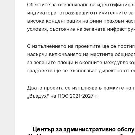
Обектите за озеленяване са идентифициран
индикатора, отразяващи отличителните за 
висока концентрация на фини прахови час
условия, състояние на зелената инфрастру
С изпълнението на проектите ще се пости
насърчи включването на местните общности
за зелените площи и околните междублоко
градовете ще се възползват директно от е
Двата проекта се изпълнява в рамките на 
„Въздух“ на ПОС 2021-2027 г.
Център за административно обсл
Post