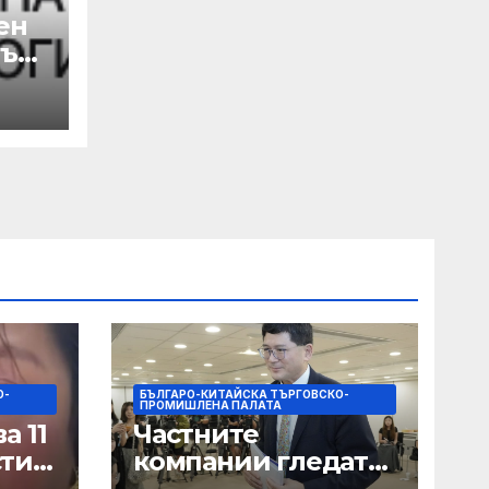
ен
лък
а
 с
на
О-
БЪЛГАРО-КИТАЙСКА ТЪРГОВСКО-
ПРОМИШЛЕНА ПАЛАТА
а 11
Частните
сти
компании гледат
на по-голяма роля