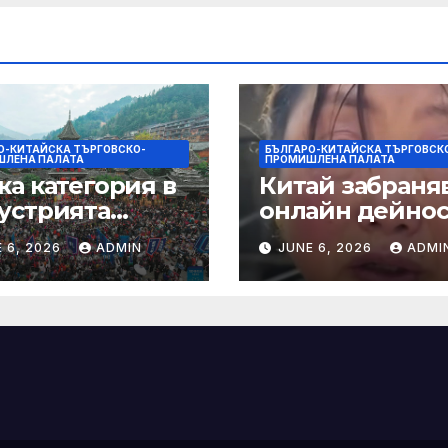
душки
О-КИТАЙСКА ТЪРГОВСКО-
БЪЛГАРО-КИТАЙСКА ТЪРГОВСК
ЛЕНА ПАЛАТА
ПРОМИШЛЕНА ПАЛАТА
ка категория в
Китай забраняв
устрията
онлайн дейно
ртира алианс за
при по-строги
 6, 2026
ADMIN
JUNE 6, 2026
ADMI
мическа
правила за
нчева енергия
ограничаване 
слуховете и
кибернасилни
е