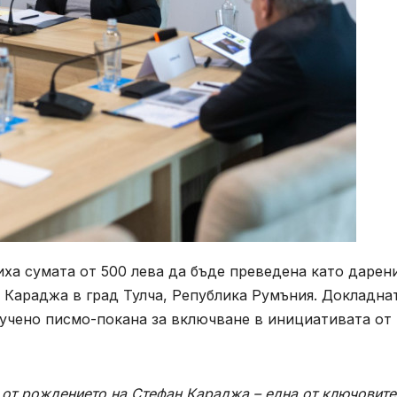
а сумата от 500 лева да бъде преведена като дарени
 Караджа в град Тулча, Република Румъния. Докладна
лучено писмо-покана за включване в инициативата от
. от рождението на Стефан Караджа – една от ключовите