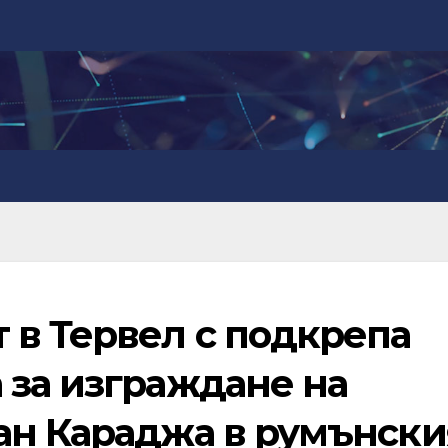
 в Тервел с подкрепа
 за изграждане на
ан Караджа в румънски