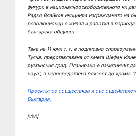
фигури в националноосвободителното ни дви
Радко Влайков инициира изграждането на бюс
революционер е живял и работил в периода 1
българска общност.
Така на 11 юни т. г. е подписано споразуме
Тулча, представлявана от кмета Щефан Илие
румънския град. Планирано е паметникът да 
ноуа”, в непосредствена близост до храма “
Проектът се осъществява и със съдействиет
България.
/ИИ/