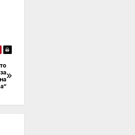
то
 за
на
са“