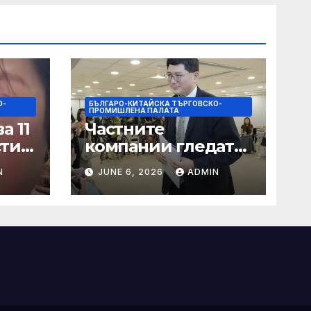
О-
БЪЛГАРО-КИТАЙСКА ТЪРГОВСКО-
ПРОМИШЛЕНА ПАЛАТА
а 11
Частните
сти
компании гледат
на по-голяма роля
N
JUNE 6, 2026
ADMIN
в стратегическата
на
енергетика
цит