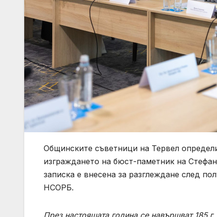
Общинските съветници на Тервел определих
изграждането на бюст-паметник на Стефан
записка е внесена за разглеждане след по
НСОРБ.
През настоящата година се навършват 185 г