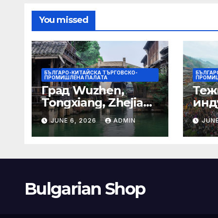
гра
You missed
БЪЛГАРО-КИТАЙСКА ТЪРГОВСКО-
БЪЛГАР
ПРОМИШЛЕНА ПАЛАТА
ПРОМИШ
Град Wuzhen,
Теж
Tongxiang, Zhejiang
инд
– Chinadaily.com.cn
ста
JUNE 6, 2026
ADMIN
JUNE
кос
слъ
Bulgarian Shop