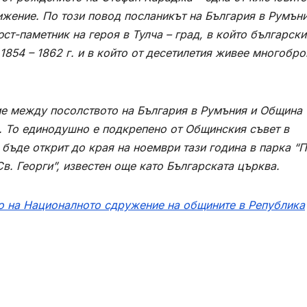
жение. По този повод посланикът на България в Румън
т-паметник на героя в Тулча – град, в който български
854 – 1862 г. и в който от десетилетия живее многобро
ние между посолството на България в Румъния и Община
. То единодушно е подкрепено от Общинския съвет в
бъде открит до края на ноември тази година в парка “
Св. Георги”, известен още като Българската църква.
о на Националното сдружение на общините в Република