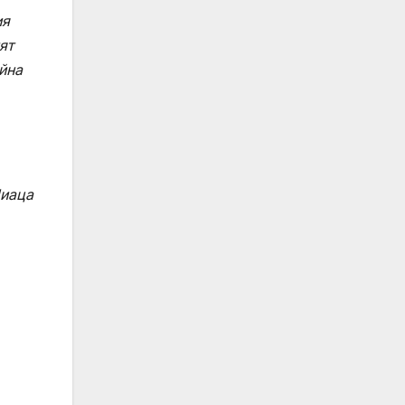
ия
ят
йна
Пиаца