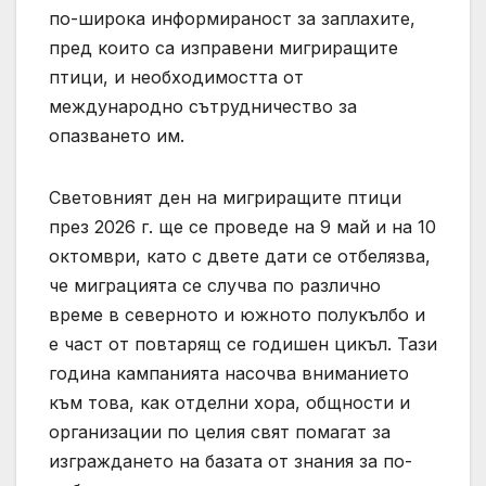
по-широка информираност за заплахите,
пред които са изправени мигриращите
птици, и необходимостта от
международно сътрудничество за
опазването им.
Световният ден на мигриращите птици
през 2026 г. ще се проведе на 9 май и на 10
октомври, като с двете дати се отбелязва,
че миграцията се случва по различно
време в северното и южното полукълбо и
е част от повтарящ се годишен цикъл. Тази
година кампанията насочва вниманието
към това, как отделни хора, общности и
организации по целия свят помагат за
изграждането на базата от знания за по-