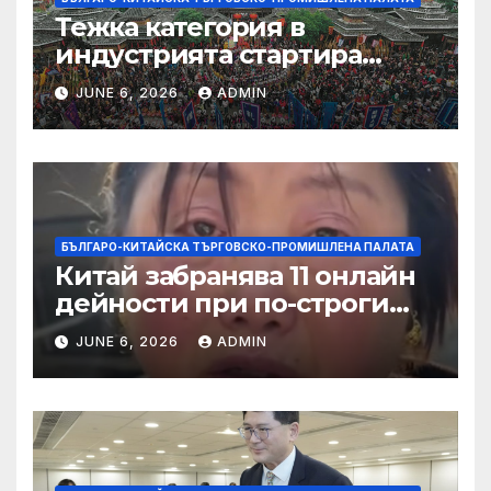
Тежка категория в
индустрията стартира
алианс за космическа
JUNE 6, 2026
ADMIN
слънчева енергия
БЪЛГАРО-КИТАЙСКА ТЪРГОВСКО-ПРОМИШЛЕНА ПАЛАТА
Китай забранява 11 онлайн
дейности при по-строги
правила за ограничаване на
JUNE 6, 2026
ADMIN
слуховете и
кибернасилниците