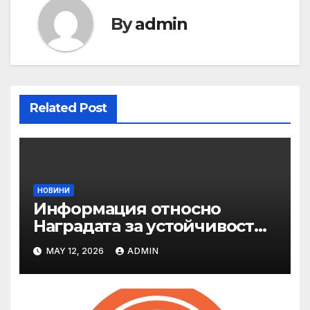
By
admin
Related Post
НОВИНИ
Информация относно
Наградата за устойчивост
на ОАЕ „Зайед“
MAY 12, 2026
ADMIN