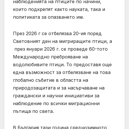
наблюденията на птиците по начини,
които подкрепят както науката, така и
политиката за опазването им.
През 2026 г се отбелязва 20-ия поред
Световният ден на мигриращите птици, а
през януари 2026 г. се проведе 60-тото
Международно преброяване на
водолюбивите птици. То предоставя още
една възможност за отбелязване на това
глобално събитие в областта на
природозащитата и за насърчаване на
граждански и научни инициативи за
наблюдение по всички миграционни
пътища по света.
В България тази година среднозимното