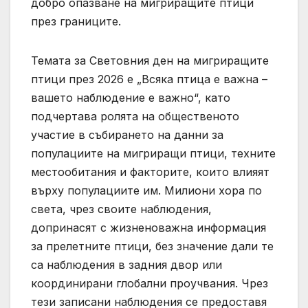
добро опазване на мигриращите птици
през границите.
Темата за Световния ден на мигриращите
птици през 2026 е „Всяка птица е важна –
вашето наблюдение е важно“, като
подчертава ролята на общественото
участие в събирането на данни за
популациите на мигриращи птици, техните
местообитания и факторите, които влияят
върху популациите им. Милиони хора по
света, чрез своите наблюдения,
допринасят с жизненоважна информация
за прелетните птици, без значение дали те
са наблюдения в задния двор или
координирани глобални проучвания. Чрез
тези записани наблюдения се предоставя