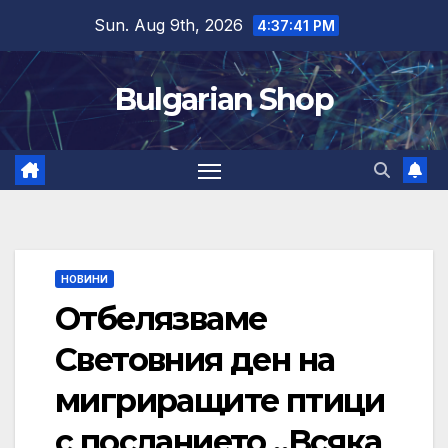
Skip
Sun. Aug 9th, 2026
4:37:42 PM
to
content
Bulgarian Shop
НОВИНИ
Отбелязваме
Световния ден на
мигриращите птици
с посланието „Всяка