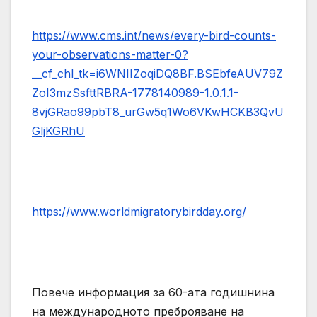
https://www.cms.int/news/every-bird-counts-
your-observations-matter-0?
__cf_chl_tk=i6WNIIZoqiDQ8BF.BSEbfeAUV79Z
ZoI3mzSsfttRBRA-1778140989-1.0.1.1-
8vjGRao99pbT8_urGw5q1Wo6VKwHCKB3QvU
GljKGRhU
https://www.worldmigratorybirdday.org/
Повече информация за 60-ата годишнина
на международното преброяване на