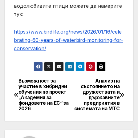
водолюбивите птици можете да намерите
тук:
https://www.birdlife.org/news/2026/01/16/cele
brating-60-years-of-waterbird-monitoring-for-
conservation/
Възможност за
Анализ на
Post
участие в хибридни
състоянието на
обучения по проект
дружествата и
navigation
„Академия за
държавните
фондовете на ЕС“ за
предприятия в
2026
системата на МТС