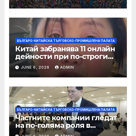
слънчева енергия
БЪЛГАРО-КИТАЙСКА ТЪРГОВСКО-ПРОМИШЛЕНА ПАЛАТА
Китай забранява 11 онлайн
дейности при по-строги
правила за ограничаване на
JUNE 6, 2026
ADMIN
слуховете и
кибернасилниците
БЪЛГАРО-КИТАЙСКА ТЪРГОВСКО-ПРОМИШЛЕНА ПАЛАТА
Частните компании гледат
на по-голяма роля в
стратегическата