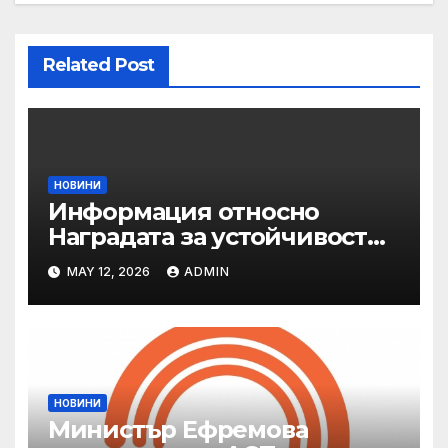
Related Post
НОВИНИ
Информация относно
Наградата за устойчивост
на ОАЕ „Зайед“
MAY 12, 2026
ADMIN
НОВИНИ
Министър Ефремова