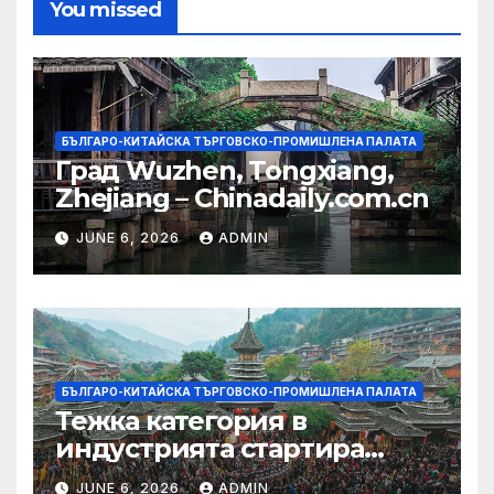
You missed
БЪЛГАРО-КИТАЙСКА ТЪРГОВСКО-ПРОМИШЛЕНА ПАЛАТА
Град Wuzhen, Tongxiang,
Zhejiang – Chinadaily.com.cn
JUNE 6, 2026
ADMIN
БЪЛГАРО-КИТАЙСКА ТЪРГОВСКО-ПРОМИШЛЕНА ПАЛАТА
Тежка категория в
индустрията стартира
алианс за космическа
JUNE 6, 2026
ADMIN