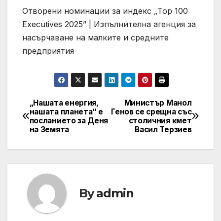
Отворени номинации за индекс „Top 100
Executives 2025” | Изпълнителна агенция за
насърчаване на малките и средните
предприятия
„Нашата енергия,
Министър Манол
Post
нашата планета“ е
Генов се срещна със
посланието за Деня
столичния кмет
navigation
на Земята
Васил Терзиев
By
admin