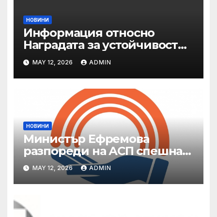
НОВИНИ
Информация относно
Наградата за устойчивост
на ОАЕ „Зайед“
MAY 12, 2026
ADMIN
НОВИНИ
Министър Ефремова
разпореди на АСП спешна
готовност за оказване на
MAY 12, 2026
ADMIN
подкрепа на пострадали от
валежи и градушки