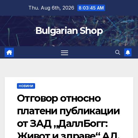
Skip
Thu. Aug 6th, 2026
8:03:45 AM
to
content
Bulgarian Shop
НОВИНИ
Отговор относно
платени публикации
от ЗАД „ДаллБогг:
Живот и здраве“ АД,