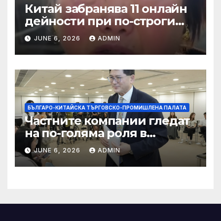
Китай забранява 11 онлайн
дейности при по-строги
правила за ограничаване на
JUNE 6, 2026
ADMIN
слуховете и
кибернасилниците
БЪЛГАРО-КИТАЙСКА ТЪРГОВСКО-ПРОМИШЛЕНА ПАЛАТА
Частните компании гледат
на по-голяма роля в
стратегическата
JUNE 6, 2026
ADMIN
енергетика