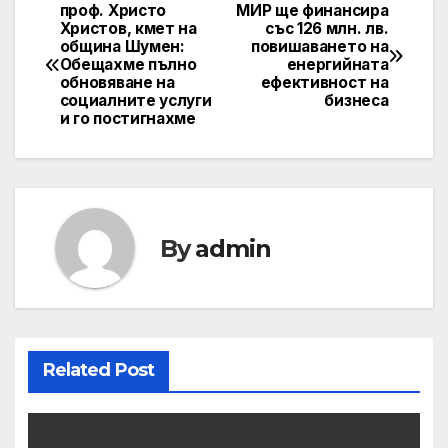
проф. Христо
МИР ще финансира
Post
Христов, кмет на
със 126 млн. лв.
община Шумен:
повишаването на
navigation
Обещахме пълно
енергийната
обновяване на
ефективност на
социалните услуги
бизнеса
и го постигнахме
By
admin
Related Post