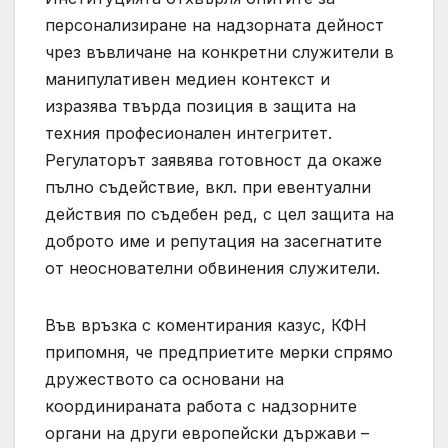
персонализиране на надзорната дейност
чрез въвличане на конкретни служители в
манипулативен медиен контекст и
изразява твърда позиция в защита на
техния професионален интегритет.
Регулаторът заявява готовност да окаже
пълно съдействие, вкл. при евентуални
действия по съдебен ред, с цел защита на
доброто име и репутация на засегнатите
от неоснователни обвинения служители.
Във връзка с коментирания казус, КФН
припомня, че предприетите мерки спрямо
дружеството са основани на
координираната работа с надзорните
органи на други европейски държави –