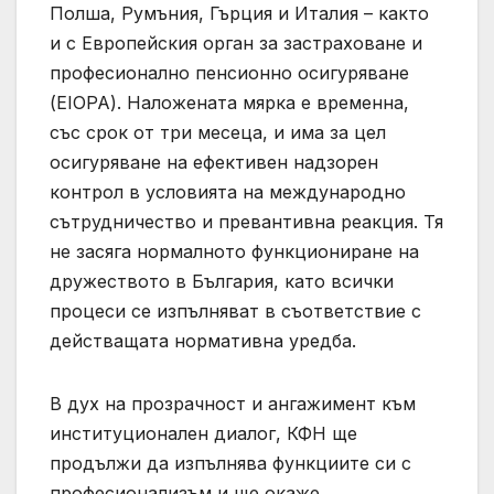
Полша, Румъния, Гърция и Италия – както
и с Европейския орган за застраховане и
професионално пенсионно осигуряване
(EIOPA). Наложената мярка е временна,
със срок от три месеца, и има за цел
осигуряване на ефективен надзорен
контрол в условията на международно
сътрудничество и превантивна реакция. Тя
не засяга нормалното функциониране на
дружеството в България, като всички
процеси се изпълняват в съответствие с
действащата нормативна уредба.
В дух на прозрачност и ангажимент към
институционален диалог, КФН ще
продължи да изпълнява функциите си с
професионализъм и ще окаже