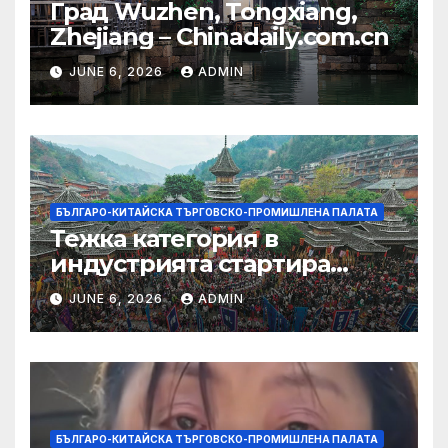
Град Wuzhen, Tongxiang,
Zhejiang – Chinadaily.com.cn
JUNE 6, 2026
ADMIN
БЪЛГАРО-КИТАЙСКА ТЪРГОВСКО-ПРОМИШЛЕНА ПАЛАТА
Тежка категория в
индустрията стартира
алианс за космическа
JUNE 6, 2026
ADMIN
слънчева енергия
БЪЛГАРО-КИТАЙСКА ТЪРГОВСКО-ПРОМИШЛЕНА ПАЛАТА