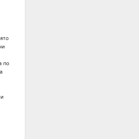
оято
ни
а по
а
 и