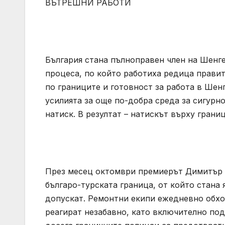
ВЪТРЕШНИ РАБОТИ
България стана пълноправен член на Шенге
процеса, по който работиха редица прави
по границите и готовност за работа в Шенг
усилията за още по-добра среда за сигурн
натиск. В резултат – натискът върху грани
През месец октомври премиерът Димитър 
българо-турската граница, от който стана
допускат. Ремонтни екипи ежедневно обх
реагират незабавно, като включително под