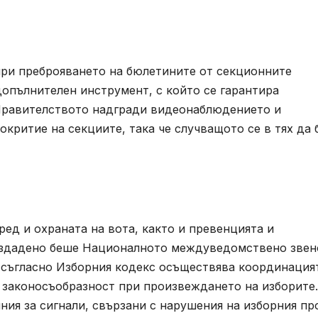
ри преброяването на бюлетините от секционните
допълнителен инструмент, с който се гарантира
 Правителството надгради видеонаблюдението и
окритие на секциите, така че случващото се в тях да 
ед и охраната на вота, както и превенцията и
ъздадено беше Националното междуведомствено звен
съгласно Изборния кодекс осъществява координация
законосъобразност при произвеждането на изборите.
ия за сигнали, свързани с нарушения на изборния пр