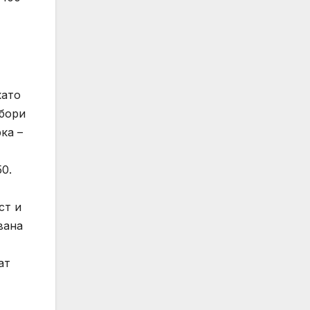
като
збори
ка –
0.
ст и
вана
ат