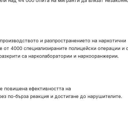
ли над 44 000 опита на мигранти да влязат незаконн
 производството и разпространението на наркотични
е от 4000 специализираните полицейски операции и 
разкрити са нарколаборатории и наркооранжерии.
ше повишена ефективността на
ез по-бърза реакция и достигане до нарушителите.