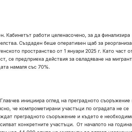
н. Кабинетът работи целенасочено, за да финализира
телства. Създаден беше оперативен щаб за реорганиз
енското пространство от 1 януари 2025 г. Като част о
ост, се предприеха действия за овладяване на мигран
цата намаля със 70%.
Главчев инициира оглед на преградното съоръжение 
 ясно, че компрометирани участъци по оградата не се
ождат преградното съоръжение и където е необходим
силват конкретните участъци. От началото на година