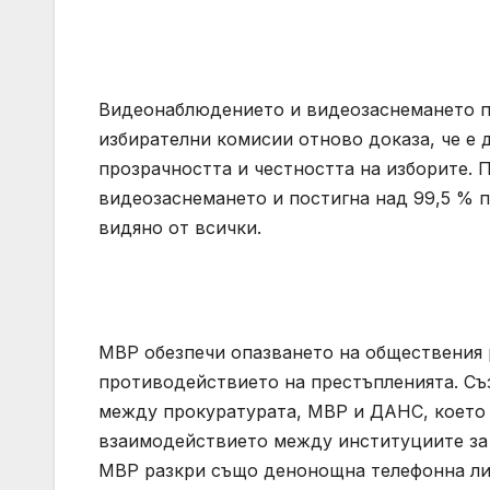
Видеонаблюдението и видеозаснемането п
избирателни комисии отново доказа, че е 
прозрачността и честността на изборите.
видеозаснемането и постигна над 99,5 % п
видяно от всички.
МВР обезпечи опазването на обществения р
противодействието на престъпленията. С
между прокуратурата, МВР и ДАНС, което 
взаимодействието между институциите за 
МВР разкри също денонощна телефонна лин