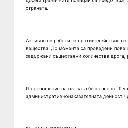
досега граничните полицаи са предотврати
страната.
Активно се работи за противодействие на
вещества. До момента са проведени повеч
задържани съществени количества дрога, 
По отношение на пътната безопасност бе
административнонаказателната дейност чр