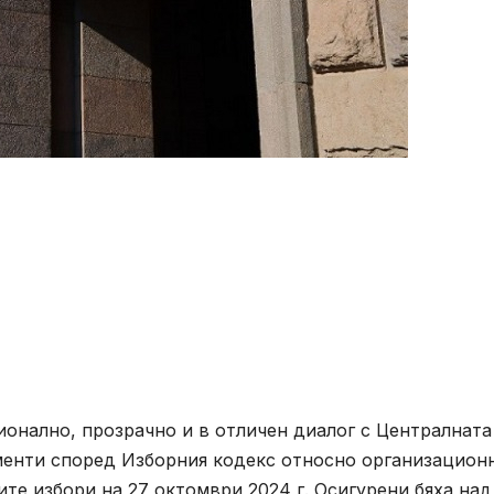
онално, прозрачно и в отличен диалог с Централната
менти според Изборния кодекс относно организацион
те избори на 27 октомври 2024 г. Осигурени бяха над