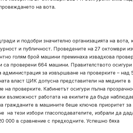
 провеждането на вота.
дгради и подобри значително организацията на вота, 
гурност и публичност. Проведените на 27 октомври и
ентно голям брой машини преминаха извадкова провер
ри са проверени 664 машини. Правителството осигури
 администрация за извършване на проверките – над 5
лната власт ЦИК допусна представители на медиите в
е на проверките. Кабинетът осигури пълна прозрачно
ки възможност работата на екипите да бъде наблюда
на гражданите в машините беше ключов приоритет за
че на тези избори гласоподавателите, избрали да дад
220 000 в сравнение с предходните. Успешно бяха