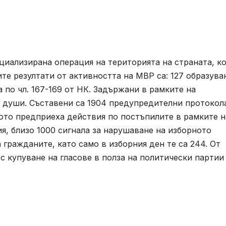
циализирана операция на територията на страната, к
те резултати от активността на МВР са: 127 образува
а по чл. 167-169 от НК. Задържани в рамките на
 души. Съставени са 1904 предупредителни протокол
ото предприеха действия по постъпилите в рамките н
я, близо 1000 сигнала за нарушаване на изборното
 гражданите, като само в изборния ден те са 244. От
с купуване на гласове в полза на политически партии