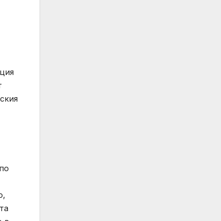
ация
т
тския
по
о,
та