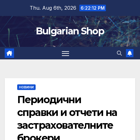
Skip
Thu. Aug 6th, 2026
6:22:12 PM
to
content
Bulgarian Shop
НОВИНИ
Периодични
справки и отчети на
застрахователните
брокери