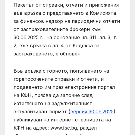
Пакетът от справки, отчети и приложения
във връзка с представянето в Комисията
за финансов надзор на периодични отчети
от застрахователните брокери към
30.06.2025 г., на основание чл. 311, ал. 3, т.
2, във връзка с ал. 4 от Кодекса за
застраховането, е обновен.
Във връзка с горното, попълването на
горепосочените справки и отчети, и
подаването им през електронния портал
на КФН, трябва да започне след
изтеглянето на задължителният
актуализиран формат
(
версия
3
0.06.20
2
5
)
,
публикуван на интернет страницата на
КФН на адрес: www.fsc.bg, раздел