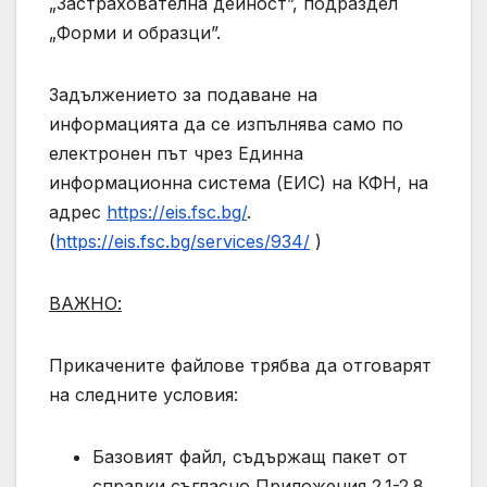
„Застрахователна дейност”, подраздел
„Форми и образци”.
Задължението за подаване на
информацията да се изпълнява само по
електронен път чрез Единна
информационна система (ЕИС) на КФН, на
адрес
https://eis.fsc.bg/
.
(
https://eis.fsc.bg/services/934/
)
ВАЖНО:
Прикачените файлове трябва да отговарят
на следните условия:
Базовият файл, съдържащ пакет от
справки съгласно Приложения 2.1-2.8