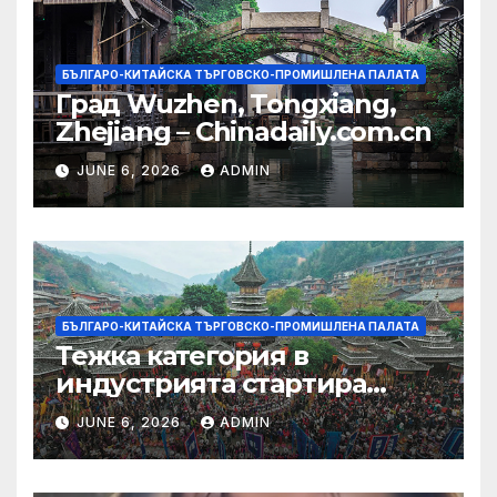
БЪЛГАРО-КИТАЙСКА ТЪРГОВСКО-ПРОМИШЛЕНА ПАЛАТА
Град Wuzhen, Tongxiang,
Zhejiang – Chinadaily.com.cn
JUNE 6, 2026
ADMIN
БЪЛГАРО-КИТАЙСКА ТЪРГОВСКО-ПРОМИШЛЕНА ПАЛАТА
Тежка категория в
индустрията стартира
алианс за космическа
JUNE 6, 2026
ADMIN
слънчева енергия