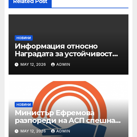
Related Post
НОВИНИ
Информация относно
Наградата за устойчивост
на ОАЕ „Зайед“
MAY 12, 2026
ADMIN
НОВИНИ
Министър Ефремова
разпореди на АСП спешна
готовност за оказване на
MAY 12, 2026
ADMIN
подкрепа на пострадали от