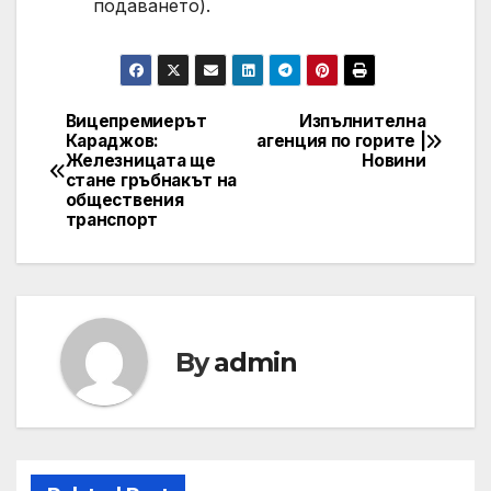
подаването).
Вицепремиерът
Изпълнителна
Post
Караджов:
агенция по горите |
Железницата ще
Новини
navigation
стане гръбнакът на
обществения
транспорт
By
admin