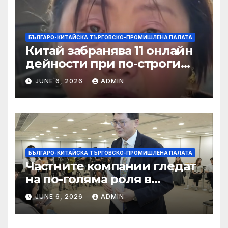
БЪЛГАРО-КИТАЙСКА ТЪРГОВСКО-ПРОМИШЛЕНА ПАЛАТА
Китай забранява 11 онлайн
дейности при по-строги
правила за ограничаване на
JUNE 6, 2026
ADMIN
слуховете и
кибернасилниците
БЪЛГАРО-КИТАЙСКА ТЪРГОВСКО-ПРОМИШЛЕНА ПАЛАТА
Частните компании гледат
на по-голяма роля в
стратегическата
JUNE 6, 2026
ADMIN
енергетика