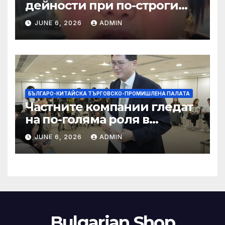
дейности при по-строги
правила за ограничаване на
JUNE 6, 2026
ADMIN
слуховете и
кибернасилниците
БЪЛГАРО-КИТАЙСКА ТЪРГОВСКО-ПРОМИШЛЕНА ПАЛАТА
Частните компании гледат
на по-голяма роля в
стратегическата
JUNE 6, 2026
ADMIN
енергетика
Bulgarian Shop