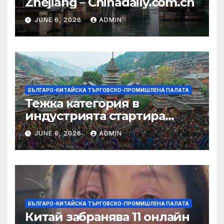
Zhejiang – Chinadaily.com.cn
JUNE 6, 2026
ADMIN
БЪЛГАРО-КИТАЙСКА ТЪРГОВСКО-ПРОМИШЛЕНА ПАЛАТА
Тежка категория в
индустрията стартира
алианс за космическа
JUNE 6, 2026
ADMIN
слънчева енергия
БЪЛГАРО-КИТАЙСКА ТЪРГОВСКО-ПРОМИШЛЕНА ПАЛАТА
Китай забранява 11 онлайн