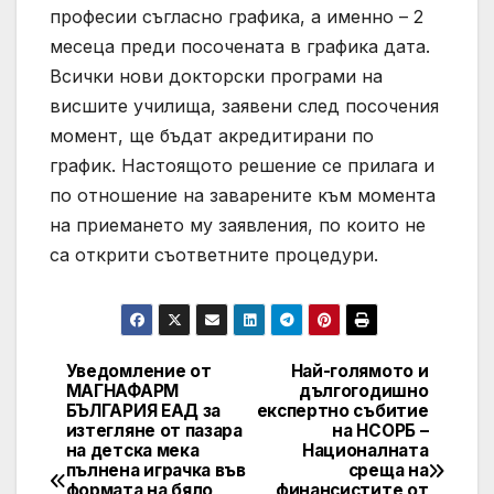
професии съгласно графика, а именно – 2
месеца преди посочената в графика дата.
Всички нови докторски програми на
висшите училища, заявени след посочения
момент, ще бъдат акредитирани по
график. Настоящото решение се прилага и
по отношение на заварените към момента
на приемането му заявления, по които не
са открити съответните процедури.
Уведомление от
Най-голямото и
Post
МАГНАФАРМ
дългогодишно
БЪЛГАРИЯ ЕАД за
експертно събитие
navigation
изтегляне от пазара
на НСОРБ –
на детска мека
Националната
пълнена играчка във
среща на
формата на бяло
финансистите от