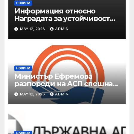
НОВИНИ
Информация относно
Наградата за устойчивост
на ОАЕ „Зайед“
MAY 12, 2026
ADMIN
НОВИНИ
Министър Ефремова
разпореди на АСП спешна
готовност за оказване на
MAY 12, 2026
ADMIN
подкрепа на пострадали от
валежи и градушки
НОВИНИ