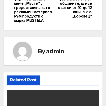
мече „Мусти” ,
общините, ще се
предоставяна като
състои от 10 до 12
рекламен материал
юни, в к.к.
към продукти с
,,Боровец“
марка MUSTELA
By
admin
Related Post