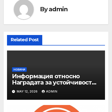
By
admin
Related Post
НОВИНИ
Информация относно
Наградата за устойчивост
на ОАЕ „Зайед“
MAY 12, 2026
ADMIN