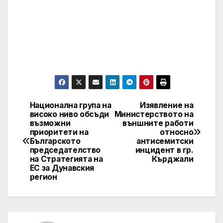
Национална група на
Изявление на
Post
високо ниво обсъди
Министерството на
възможни
външните работи
navigation
приоритети на
относно
Българското
антисемитски
председателство
инцидент в гр.
на Стратегията на
Кърджали
ЕС за Дунавския
регион