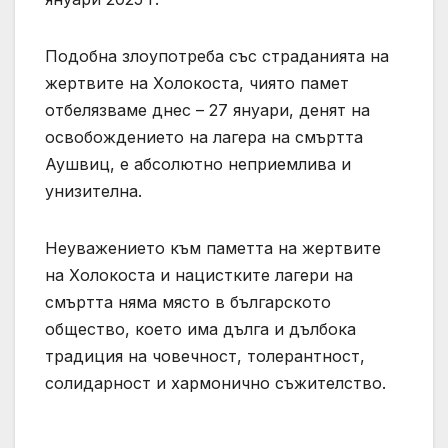
Подобна злоупотреба със страданията на
жертвите на Холокоста, чиято памет
отбелязваме днес – 27 януари, денят на
освобождението на лагера на смъртта
Аушвиц, е абсолютно неприемлива и
унизителна.
Неуважението към паметта на жертвите
на Холокоста и нацистките лагери на
смъртта няма място в българското
общество, което има дълга и дълбока
традиция на човечност, толерантност,
солидарност и хармонично съжителство.