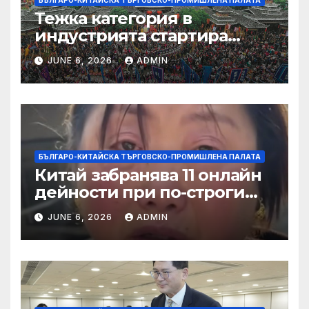
БЪЛГАРО-КИТАЙСКА ТЪРГОВСКО-ПРОМИШЛЕНА ПАЛАТА
Тежка категория в
индустрията стартира
алианс за космическа
JUNE 6, 2026
ADMIN
слънчева енергия
БЪЛГАРО-КИТАЙСКА ТЪРГОВСКО-ПРОМИШЛЕНА ПАЛАТА
Китай забранява 11 онлайн
дейности при по-строги
правила за ограничаване на
JUNE 6, 2026
ADMIN
слуховете и
кибернасилниците