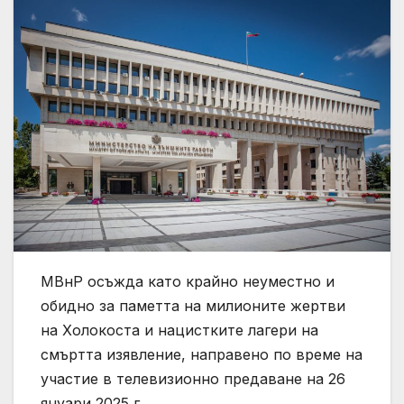
МВнР осъжда като крайно неуместно и
обидно за паметта на милионите жертви
на Холокоста и нацистките лагери на
смъртта изявление, направено по време на
участие в телевизионно предаване на 26
януари 2025 г.