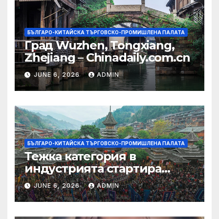
БЪЛГАРО-КИТАЙСКА ТЪРГОВСКО-ПРОМИШЛЕНА ПАЛАТА
Град Wuzhen, Tongxiang,
Zhejiang – Chinadaily.com.cn
JUNE 6, 2026
ADMIN
БЪЛГАРО-КИТАЙСКА ТЪРГОВСКО-ПРОМИШЛЕНА ПАЛАТА
Тежка категория в
индустрията стартира
алианс за космическа
JUNE 6, 2026
ADMIN
слънчева енергия