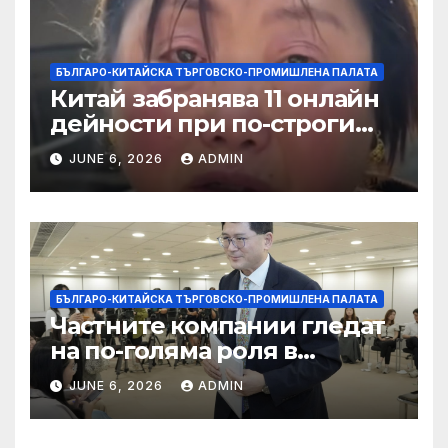
БЪЛГАРО-КИТАЙСКА ТЪРГОВСКО-ПРОМИШЛЕНА ПАЛАТА
Китай забранява 11 онлайн
дейности при по-строги
правила за ограничаване на
JUNE 6, 2026
ADMIN
слуховете и
кибернасилниците
БЪЛГАРО-КИТАЙСКА ТЪРГОВСКО-ПРОМИШЛЕНА ПАЛАТА
Частните компании гледат
на по-голяма роля в
стратегическата
JUNE 6, 2026
ADMIN
енергетика