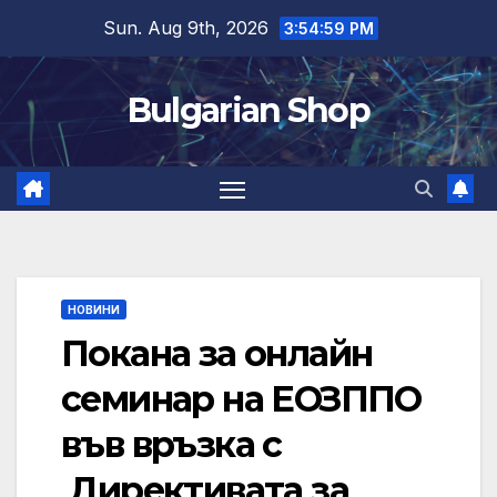
Skip
Sun. Aug 9th, 2026
3:55:00 PM
to
content
Bulgarian Shop
НОВИНИ
Покана за онлайн
семинар на ЕОЗППО
във връзка с
Директивата за