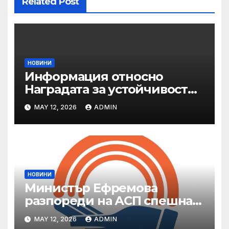
Related Post
НОВИНИ
Информация относно
Наградата за устойчивост
на ОАЕ „Зайед“
MAY 12, 2026
ADMIN
НОВИНИ
Министър Ефремова
разпореди на АСП спешна
готовност за оказване на
MAY 12, 2026
ADMIN
подкрепа на пострадали от