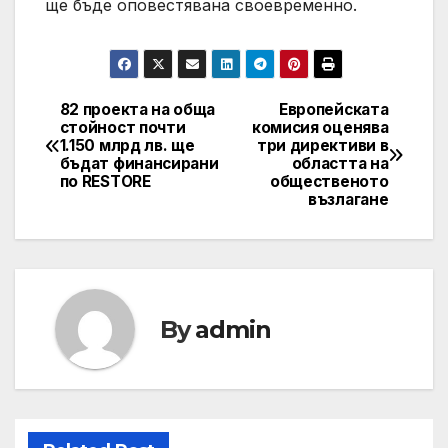
ще бъде оповестявана своевременно.
82 проекта на обща
Европейската
Post
стойност почти
комисия оценява
1.150 млрд лв. ще
три директиви в
navigation
бъдат финансирани
областта на
по RESTORE
общественото
възлагане
By
admin