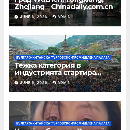
Zhejiang – Chinadaily.com.cn
JUNE 6, 2026
ADMIN
БЪЛГАРО-КИТАЙСКА ТЪРГОВСКО-ПРОМИШЛЕНА ПАЛАТА
Тежка категория в
индустрията стартира
алианс за космическа
JUNE 6, 2026
ADMIN
слънчева енергия
БЪЛГАРО-КИТАЙСКА ТЪРГОВСКО-ПРОМИШЛЕНА ПАЛАТА