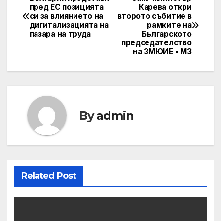
Post
пред ЕС позицията
Карева откри
си за влиянието на
второто събитие в
navigation
дигитализацията на
рамките на
пазара на труда
Българското
председателство
на ЗМЮИЕ • МЗ
By
admin
Related Post