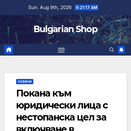
Skip
Sun. Aug 9th, 2026
6:21:17 AM
to
content
Bulgarian Shop
НОВИНИ
Покана към
юридически лица с
нестопанска цел за
включване в