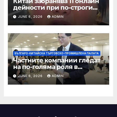
Китай забранява 11 онлайн
дейности при по-строги
правила за ограничаване на
JUNE 6, 2026
ADMIN
слуховете и
кибернасилниците
БЪЛГАРО-КИТАЙСКА ТЪРГОВСКО-ПРОМИШЛЕНА ПАЛАТА
Частните компании гледат
на по-голяма роля в
стратегическата
JUNE 6, 2026
ADMIN
енергетика