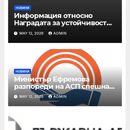
НОВИНИ
Информация относно
Наградата за устойчивост
на ОАЕ „Зайед“
MAY 12, 2026
ADMIN
НОВИНИ
Министър Ефремова
разпореди на АСП спешна
готовност за оказване на
MAY 12, 2026
ADMIN
подкрепа на пострадали от
валежи и градушки