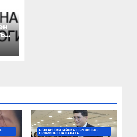
ен
лък
а
 с
на
О-
БЪЛГАРО-КИТАЙСКА ТЪРГОВСКО-
ПРОМИШЛЕНА ПАЛАТА