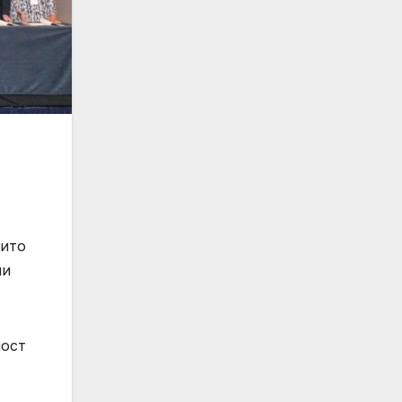
оито
ни
ност