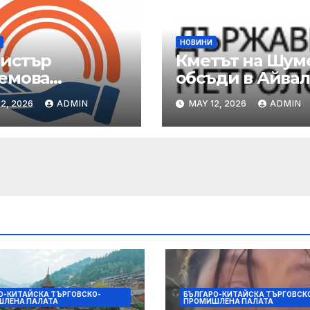
НОВИНИ
истър
Кметът на Шум
емова
обсъди в Айва
пореди на АСП
възможности з
2, 2026
ADMIN
MAY 12, 2026
ADMIN
шна готовност
сътрудничество
казване на
турската общи
крепа на
традали от
ежи и
душки
О-КИТАЙСКА ТЪРГОВСКО-
БЪЛГАРО-КИТАЙСКА ТЪРГОВСК
ЛЕНА ПАЛАТА
ПРОМИШЛЕНА ПАЛАТА