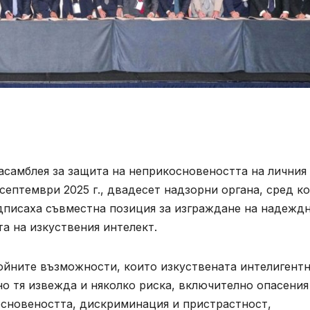
асамблея за защита на неприкосновеността на личния
 септември 2025 г., двадесет надзорни органа, сред к
одписаха съвместна позиция за изграждане на надежд
а на изкуствения интелект.
йните възможности, които изкуствената интелигент
о тя извежда и няколко риска, включително опасения
основеността, дискриминация и пристрастност,