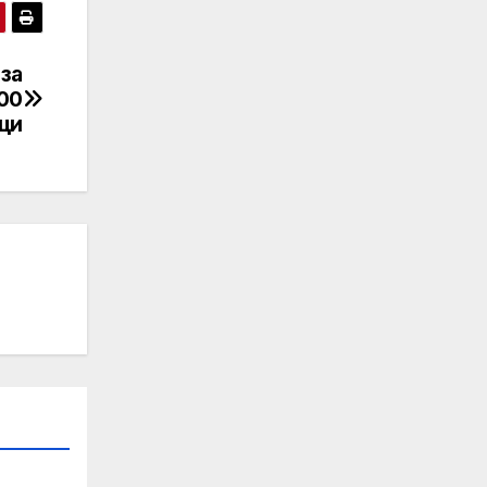
за
000
ци