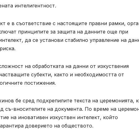
ната интелигентност.
ект е в съответствие с настоящите правни рамки, орг
включат принципите за защита на данните още при
интелект, да се установи стабилно управление на дан
риска.
сложност на обработката на данни от изкуствения
участващите субекти, както и необходимостта от
логичните постижения.
жинов бе сред подкрепилите текста на церемонията, 
ред съ-вносителите на документа. По време на церемо
тие на иновативен изкуствен интелект, който
арантира доверието на обществото.