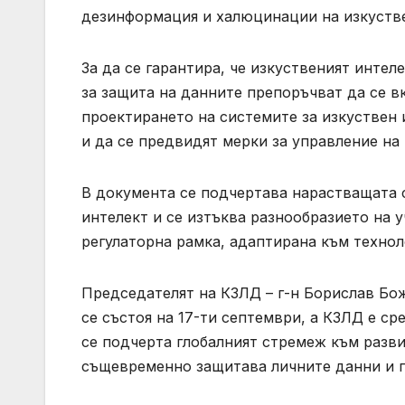
дезинформация и халюцинации на изкустве
За да се гарантира, че изкуственият интел
за защита на данните препоръчват да се 
проектирането на системите за изкуствен 
и да се предвидят мерки за управление на 
В документа се подчертава нарастващата 
интелект и се изтъква разнообразието на 
регулаторна рамка, адаптирана към техно
Председателят на КЗЛД – г-н Борислав Бо
се състоя на 17-ти септември, а КЗЛД е с
се подчерта глобалният стремеж към разви
същевременно защитава личните данни и г