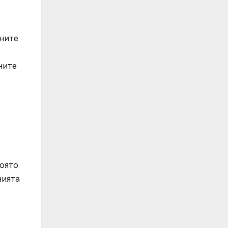
аните
ните
която
нията