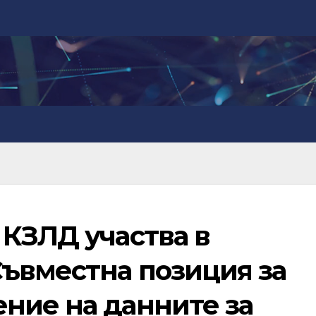
 КЗЛД участва в
Съвместна позиция за
ние на данните за