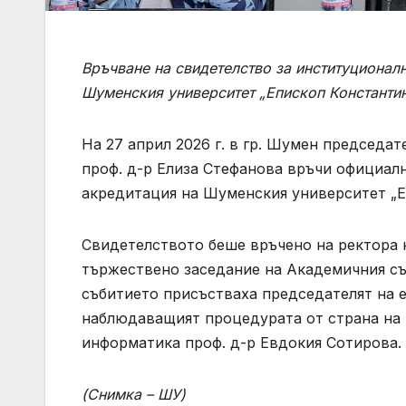
Връчване на свидетелство за институционалн
Шуменския университет „Епископ Константи
На 27 април 2026 г. в гр. Шумен председа
проф. д-р Елиза Стефанова връчи официал
акредитация на Шуменския университет „Е
Свидетелството беше връчено на ректора н
тържествено заседание на Академичния съ
събитието присъстваха председателят на е
наблюдаващият процедурата от страна на 
информатика проф. д-р Евдокия Сотирова.
(Снимка – ШУ)