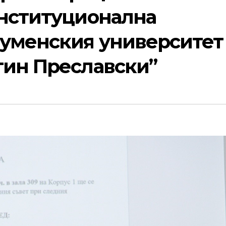
институционална
уменския университет
тин Преславски”