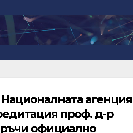
 Националната агенция
редитация проф. д-р
връчи официално