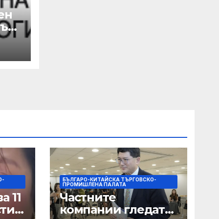
ен
лък
а
 с
на
О-
БЪЛГАРО-КИТАЙСКА ТЪРГОВСКО-
ПРОМИШЛЕНА ПАЛАТА
а 11
Частните
сти
компании гледат