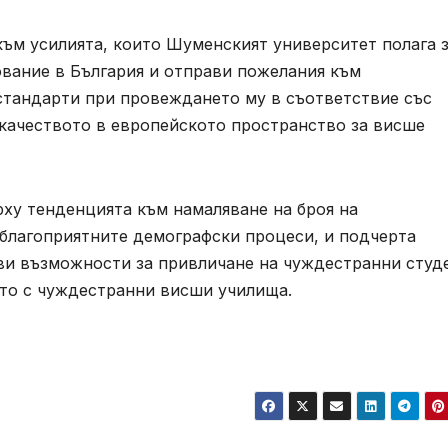
към усилията, които Шуменският университет полага 
вание в България и отправи пожелания към
стандарти при провеждането му в съответствие със
 качеството в европейското пространство за висше
ху тенденцията към намаляване на броя на
еблагоприятните демографски процеси, и подчерта
и възможности за привличане на чуждестранни студ
ото с чуждестранни висши училища.