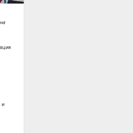
 на
тация
 и