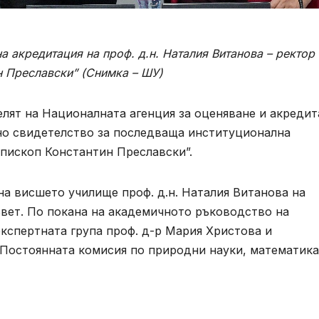
а акредитация на проф. д.н. Наталия Витанова – ректор
н Преславски” (Снимка – ШУ)
телят на Националната агенция за оценяване и акреди
но свидетелство за последваща институционална
пископ Константин Преславски”.
а висшето училище проф. д.н. Наталия Витанова на
вет. По покана на академичното ръководство на
кспертната група проф. д-р Мария Христова и
Постоянната комисия по природни науки, математика