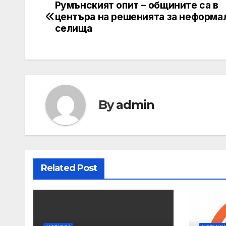
Румънският опит – общините са в
Post
центъра на решенията за неформа
navigation
селища
By
admin
Related Post