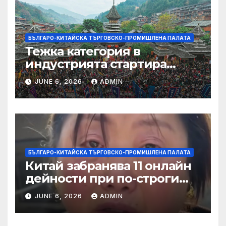
БЪЛГАРО-КИТАЙСКА ТЪРГОВСКО-ПРОМИШЛЕНА ПАЛАТА
Тежка категория в
индустрията стартира
алианс за космическа
JUNE 6, 2026
ADMIN
слънчева енергия
БЪЛГАРО-КИТАЙСКА ТЪРГОВСКО-ПРОМИШЛЕНА ПАЛАТА
Китай забранява 11 онлайн
дейности при по-строги
правила за ограничаване на
JUNE 6, 2026
ADMIN
слуховете и
кибернасилниците