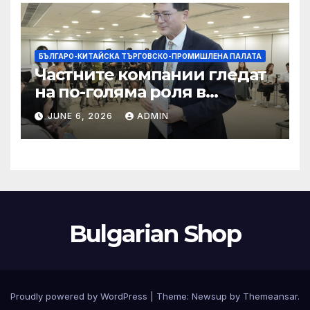
БЪЛГАРО-КИТАЙСКА ТЪРГОВСКО-ПРОМИШЛЕНА ПАЛАТА
Частните компании гледат
на по-голяма роля в
стратегическата
JUNE 6, 2026
ADMIN
енергетика
Bulgarian Shop
Proudly powered by WordPress
|
Theme:
Newsup
by
Themeansar
.