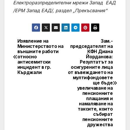
Електроразпределителни мрежи Запад EАД
/ЕРМ Запад EАД/, раздел „Прекъсвания“
Изявление на
Зам.-
Post
Министерството на
председателят на
външните работи
КФН Диана
navigation
относно
Йорданова:
антисемитски
Резултатът за
инцидент в гр.
осигурените лица
Кърджали
от въвеждането на
мултифондовете
ще бъде
увеличаване на
пенсионните
плащания и
намаляване на
таксите, които
събират
пенсионните
дружества