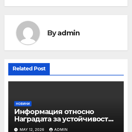
By
admin
Related Post
НОВИНИ
Информация относно
Наградата за устойчивост
на ОАЕ „Зайед“
MAY 12, 2026
ADMIN