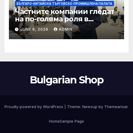
БЪЛГАРО-КИТАЙСКА ТЪРГОВСКО-ПРОМИШЛЕНА ПАЛАТА
Частните компании гледат
на по-голяма роля в
стратегическата
JUNE 6, 2026
ADMIN
енергетика
Bulgarian Shop
Proudly powered by WordPress
|
Theme:
Newsup
by
Themeansar
.
Home
Sample Page