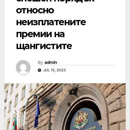
относно
неизплатените
премии на
щангистите
By
admin
JUL 15, 2025