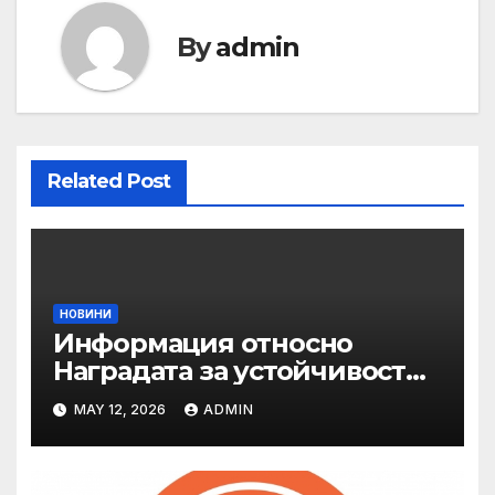
By
admin
Related Post
НОВИНИ
Информация относно
Наградата за устойчивост
на ОАЕ „Зайед“
MAY 12, 2026
ADMIN