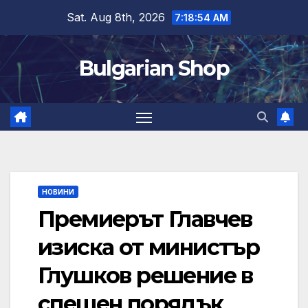
Skip
Sat. Aug 8th, 2026
7:18:55 AM
to
content
Bulgarian Shop
НОВИНИ
Премиерът Главчев
изиска от министър
Глушков решение в
спешен порядък