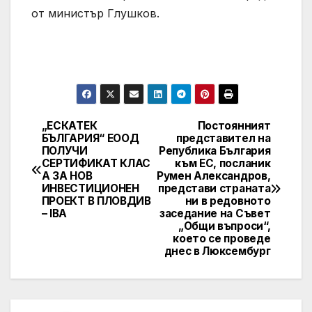
от министър Глушков.
„ЕСКАТЕК
Постоянният
Post
БЪЛГАРИЯ“ ЕООД
представител на
ПОЛУЧИ
Република България
navigation
СЕРТИФИКАТ КЛАС
към ЕС, посланик
А ЗА НОВ
Румен Александров,
ИНВЕСТИЦИОНЕН
представи страната
ПРОЕКТ В ПЛОВДИВ
ни в редовното
– IBA
заседание на Съвет
„Общи въпроси“,
което се проведе
днес в Люксембург