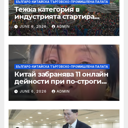
БЪЛГАРО-КИТАЙСКА ТЪРГОВСКО-ПРОМИШЛЕНА ПАЛАТА
Тежка категория в
индустрията стартира
алианс за космическа
JUNE 6, 2026
ADMIN
слънчева енергия
БЪЛГАРО-КИТАЙСКА ТЪРГОВСКО-ПРОМИШЛЕНА ПАЛАТА
Китай забранява 11 онлайн
дейности при по-строги
правила за ограничаване на
JUNE 6, 2026
ADMIN
слуховете и
кибернасилниците