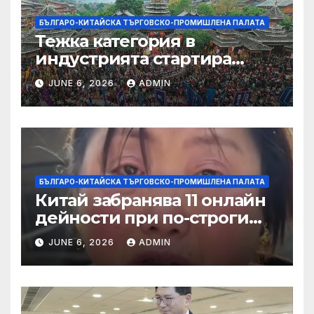
БЪЛГАРО-КИТАЙСКА ТЪРГОВСКО-ПРОМИШЛЕНА ПАЛАТА
Тежка категория в
индустрията стартира
алианс за космическа
JUNE 6, 2026
ADMIN
слънчева енергия
БЪЛГАРО-КИТАЙСКА ТЪРГОВСКО-ПРОМИШЛЕНА ПАЛАТА
Китай забранява 11 онлайн
дейности при по-строги
правила за ограничаване на
JUNE 6, 2026
ADMIN
слуховете и
кибернасилниците