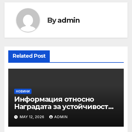
By
admin
Related Post
НОВИНИ
Информация относно
Наградата за устойчивост
на ОАЕ „Зайед“
MAY 12, 2026
ADMIN