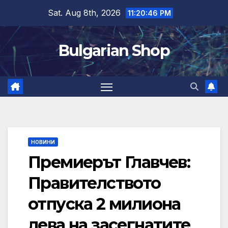
Skip
Sat. Aug 8th, 2026
11:20:47 PM
to
content
Bulgarian Shop
НОВИНИ
Премиерът Главчев:
Правителството
отпуска 2 милиона
лева на засегнатите