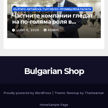
БЪЛГАРО-КИТАЙСКА ТЪРГОВСКО-ПРОМИШЛЕНА ПАЛАТА
Частните компании гледат
на по-голяма роля в
стратегическата
JUNE 6, 2026
ADMIN
енергетика
Bulgarian Shop
Proudly powered by WordPress
|
Theme:
Newsup
by
Themeansar
.
Home
Sample Page