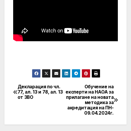
Декларация по чл.
Обучение на
Post
77, ал. 13 и 78, ал. 13
експерти на НАОА за
от ЗВО
прилагане на новата
navigation
методика за
акредитация на ПН-
09.04.2024г.