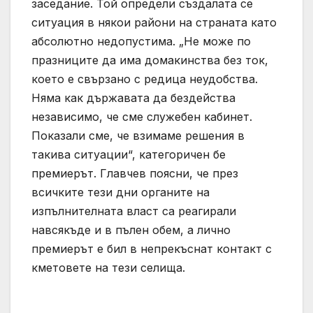
заседание. Той определи създалата се
ситуация в някои райони на страната като
абсолютно недопустима. „Не може по
празниците да има домакинства без ток,
което е свързано с редица неудобства.
Няма как държавата да бездейства
независимо, че сме служебен кабинет.
Показали сме, че взимаме решения в
такива ситуации“, категоричен бе
премиерът. Главчев поясни, че през
всичките тези дни органите на
изпълнителната власт са реагирали
навсякъде и в пълен обем, а лично
премиерът е бил в непрекъснат контакт с
кметовете на тези селища.