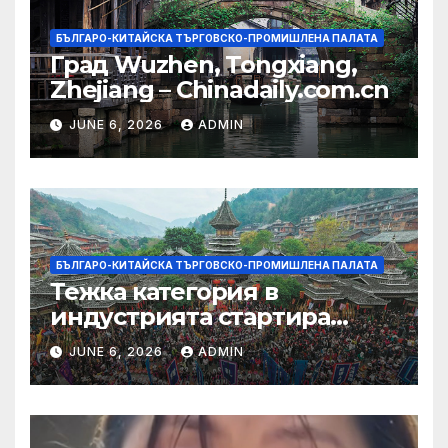
БЪЛГАРО-КИТАЙСКА ТЪРГОВСКО-ПРОМИШЛЕНА ПАЛАТА
Град Wuzhen, Tongxiang,
Zhejiang – Chinadaily.com.cn
JUNE 6, 2026
ADMIN
БЪЛГАРО-КИТАЙСКА ТЪРГОВСКО-ПРОМИШЛЕНА ПАЛАТА
Тежка категория в
индустрията стартира
алианс за космическа
JUNE 6, 2026
ADMIN
слънчева енергия