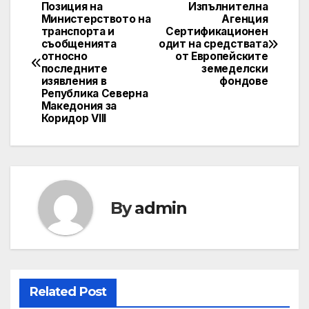
Позиция на
Изпълнителна
Post
Министерството на
Агенция
транспорта и
Сертификационен
navigation
съобщенията
одит на средствата
относно
от Европейските
последните
земеделски
изявления в
фондове
Република Северна
Македония за
Коридор VIII
By
admin
Related Post