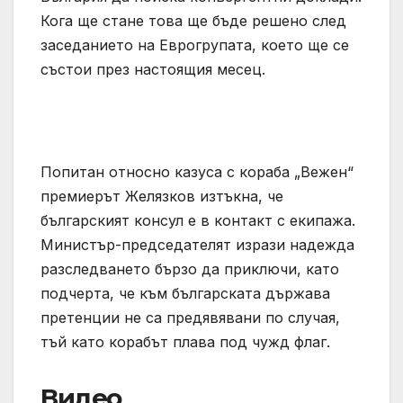
Кога ще стане това ще бъде решено след
заседанието на Еврогрупата, което ще се
състои през настоящия месец.
Попитан относно казуса с кораба „Вежен“
премиерът Желязков изтъкна, че
българският консул е в контакт с екипажа.
Министър-председателят изрази надежда
разследването бързо да приключи, като
подчерта, че към българската държава
претенции не са предявявани по случая,
тъй като корабът плава под чужд флаг.
Видео