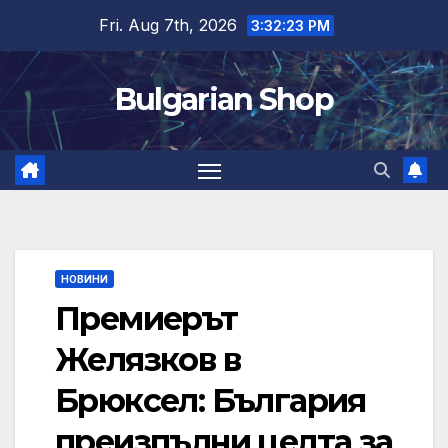
Skip
Fri. Aug 7th, 2026
3:32:23 PM
to
content
Bulgarian Shop
НОВИНИ
Премиерът
Желязков в
Брюксел: България
преизпълни целта за