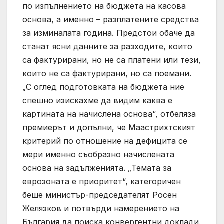
по изпълнението на бюджета на касова
основа, а именно – разплатените средства
за изминалата година. Предстои обаче да
станат ясни данните за разходите, които
са фактурирани, но не са платени или тези,
които не са фактурирани, но са поемани.
„С оглед подготовката на бюджета ние
спешно изискахме да видим каква е
картината на начислена основа“, отбеляза
премиерът и допълни, че Маастрихтският
критерий по отношение на дефицита се
мери именно съобразно начислената
основа на задълженията. „Темата за
еврозоната е приоритет“, категоричен
беше министър-председателят Росен
Желязков и потвърди намерението на
България да поиска конвергентни доклади.