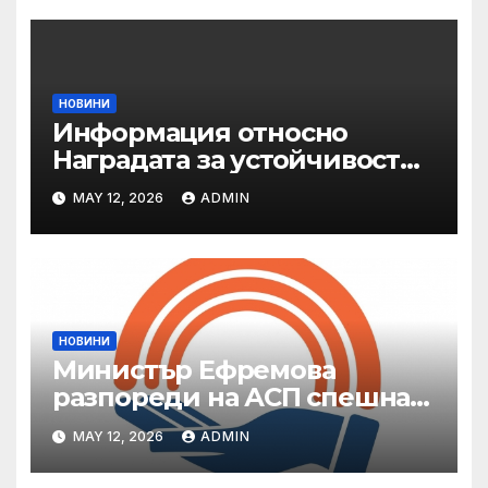
НОВИНИ
Информация относно
Наградата за устойчивост
на ОАЕ „Зайед“
MAY 12, 2026
ADMIN
НОВИНИ
Министър Ефремова
разпореди на АСП спешна
готовност за оказване на
MAY 12, 2026
ADMIN
подкрепа на пострадали от
валежи и градушки