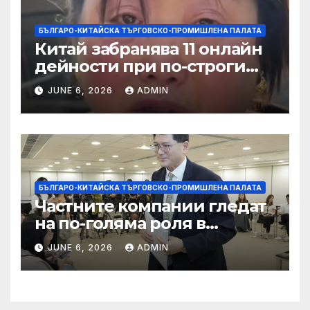
БЪЛГАРО-КИТАЙСКА ТЪРГОВСКО-ПРОМИШЛЕНА ПАЛАТА
Китай забранява 11 онлайн
дейности при по-строги
правила за ограничаване на
JUNE 6, 2026
ADMIN
слуховете и
кибернасилниците
БЪЛГАРО-КИТАЙСКА ТЪРГОВСКО-ПРОМИШЛЕНА ПАЛАТА
Частните компании гледат
на по-голяма роля в
стратегическата
JUNE 6, 2026
ADMIN
енергетика