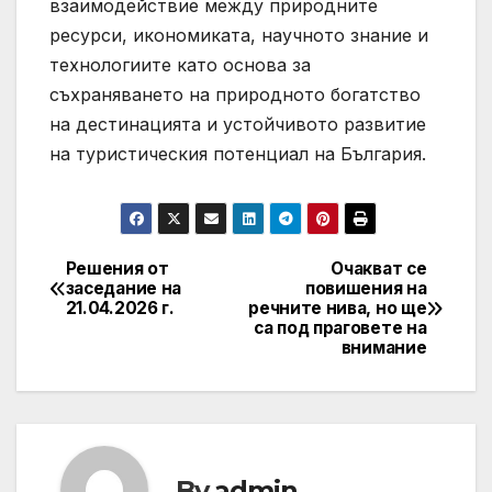
взаимодействие между природните
ресурси, икономиката, научното знание и
технологиите като основа за
съхраняването на природното богатство
на дестинацията и устойчивото развитие
на туристическия потенциал на България.
Решения от
Очакват се
Post
заседание на
повишения на
21.04.2026 г.
речните нива, но ще
navigation
са под праговете на
внимание
By
admin