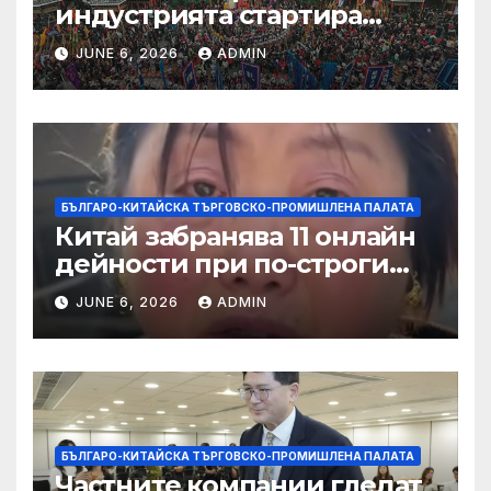
индустрията стартира
алианс за космическа
JUNE 6, 2026
ADMIN
слънчева енергия
БЪЛГАРО-КИТАЙСКА ТЪРГОВСКО-ПРОМИШЛЕНА ПАЛАТА
Китай забранява 11 онлайн
дейности при по-строги
правила за ограничаване на
JUNE 6, 2026
ADMIN
слуховете и
кибернасилниците
БЪЛГАРО-КИТАЙСКА ТЪРГОВСКО-ПРОМИШЛЕНА ПАЛАТА
Частните компании гледат