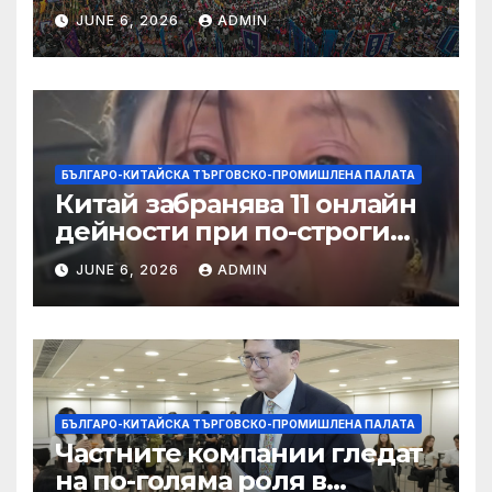
алианс за космическа
JUNE 6, 2026
ADMIN
слънчева енергия
БЪЛГАРО-КИТАЙСКА ТЪРГОВСКО-ПРОМИШЛЕНА ПАЛАТА
Китай забранява 11 онлайн
дейности при по-строги
правила за ограничаване на
JUNE 6, 2026
ADMIN
слуховете и
кибернасилниците
БЪЛГАРО-КИТАЙСКА ТЪРГОВСКО-ПРОМИШЛЕНА ПАЛАТА
Частните компании гледат
на по-голяма роля в