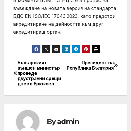
В момента БИМ, ГД НЦМ е в процес на
въвеждане на новата версия на стандарта
БДС EN ISO/IEC 17043:2023, като предстои
акредитиране на дейността към друг
акредитиращ орган.
Българският
Президент на
Post
външен министър
Република България
проведе
navigation
двустранни срещи
днес в Брюксел
By
admin