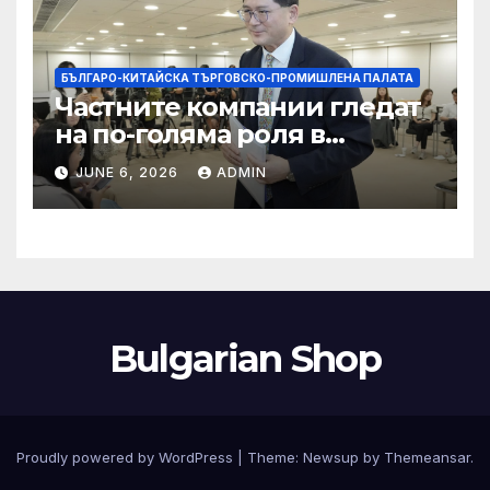
БЪЛГАРО-КИТАЙСКА ТЪРГОВСКО-ПРОМИШЛЕНА ПАЛАТА
Частните компании гледат
на по-голяма роля в
стратегическата
JUNE 6, 2026
ADMIN
енергетика
Bulgarian Shop
Proudly powered by WordPress
|
Theme:
Newsup
by
Themeansar
.