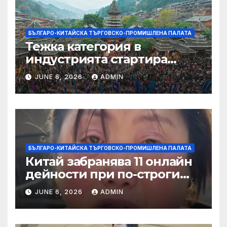
БЪЛГАРО-КИТАЙСКА ТЪРГОВСКО-ПРОМИШЛЕНА ПАЛАТА
Тежка категория в
индустрията стартира
алианс за космическа
JUNE 6, 2026
ADMIN
слънчева енергия
БЪЛГАРО-КИТАЙСКА ТЪРГОВСКО-ПРОМИШЛЕНА ПАЛАТА
Китай забранява 11 онлайн
дейности при по-строги
правила за ограничаване на
JUNE 6, 2026
ADMIN
слуховете и
кибернасилниците