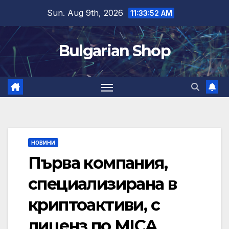
Skip
Sun. Aug 9th, 2026
11:33:53 AM
to
content
Bulgarian Shop
НОВИНИ
Първа компания,
специализирана в
криптоактиви, с
лиценз по MICA