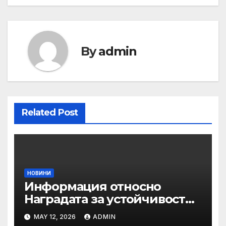
By
admin
Related Post
НОВИНИ
Информация относно
Наградата за устойчивост
на ОАЕ „Зайед“
MAY 12, 2026
ADMIN