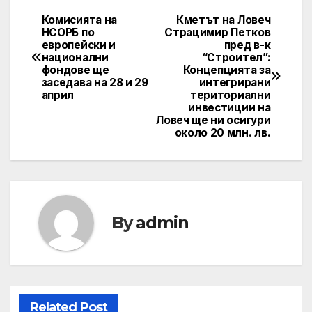
Комисията на
Кметът на Ловеч
Post
НСОРБ по
Страцимир Петков
европейски и
пред в-к
navigation
национални
“Строител”:
фондове ще
Концепцията за
заседава на 28 и 29
интегрирани
април
териториални
инвестиции на
Ловеч ще ни осигури
около 20 млн. лв.
By
admin
Related Post