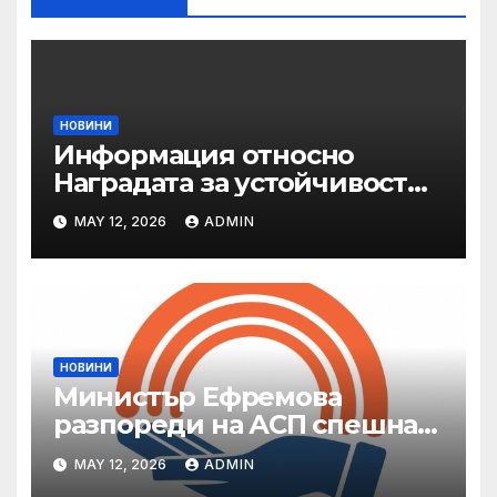
НОВИНИ
Информация относно
Наградата за устойчивост
на ОАЕ „Зайед“
MAY 12, 2026
ADMIN
НОВИНИ
Министър Ефремова
разпореди на АСП спешна
готовност за оказване на
MAY 12, 2026
ADMIN
подкрепа на пострадали от