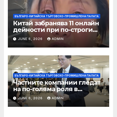
БЪЛГАРО-КИТАЙСКА ТЪРГОВСКО-ПРОМИШЛЕНА ПАЛАТА
Китай забранява 11 онлайн
дейности при по-строги
правила за ограничаване на
JUNE 6, 2026
ADMIN
слуховете и
кибернасилниците
БЪЛГАРО-КИТАЙСКА ТЪРГОВСКО-ПРОМИШЛЕНА ПАЛАТА
Частните компании гледат
на по-голяма роля в
стратегическата
JUNE 6, 2026
ADMIN
енергетика