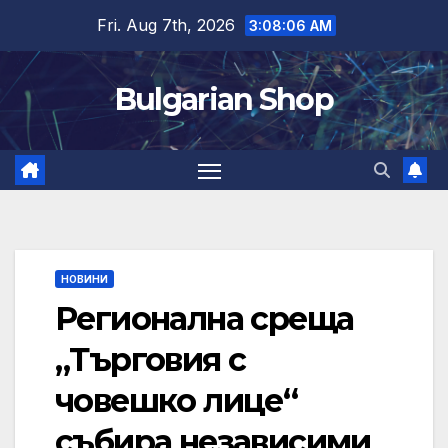
Skip
Fri. Aug 7th, 2026
3:08:07 AM
to
content
Bulgarian Shop
НОВИНИ
Регионална среща
„Търговия с
човешко лице“
събира независими