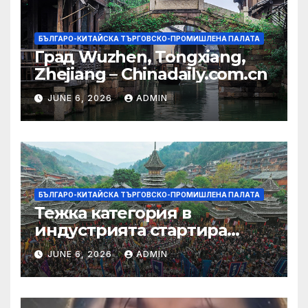
БЪЛГАРО-КИТАЙСКА ТЪРГОВСКО-ПРОМИШЛЕНА ПАЛАТА
Град Wuzhen, Tongxiang,
Zhejiang – Chinadaily.com.cn
JUNE 6, 2026
ADMIN
БЪЛГАРО-КИТАЙСКА ТЪРГОВСКО-ПРОМИШЛЕНА ПАЛАТА
Тежка категория в
индустрията стартира
алианс за космическа
JUNE 6, 2026
ADMIN
слънчева енергия