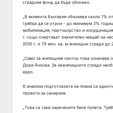
сградния фонд да бъде обновен.
„В момента България обновява около 1% от
трябва да се утрои – до минимум 3% годиш
мобилизация, партньорство и координация 
г. също очертават значителен мащаб на не
2030 г. и 79 млн. кв. м жилищни сгради до 2
„Само за жилищния сектор това означава о
Дора Янкова. За нежилищните сгради необ
евро.
В анализа подготовката на плана са идент
проекти за саниране.
„Това са така наречените бели полета. Тря