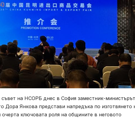
я съвет на НСОРБ днес в София заместник-министърът
то Дора Янкова представи напредъка по изготвянето 
и очерта ключовата роля на общините в неговото