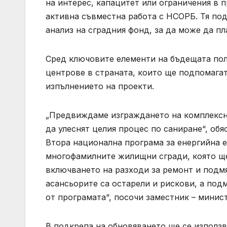
на интерес, капацитет или ограничения в п
активна съвместна работа с НСОРБ. Тя под
анализ на сградния фонд, за да може да п
Сред ключовите елементи на бъдещата пол
центрове в страната, които ще подпомага
изпълнението на проекти.
„Предвиждаме изграждането на комплексни
да улеснят целия процес по саниране“, обя
Втора национална програма за енергийна е
многофамилните жилищни сгради, която ще
включването на разходи за ремонт и подмян
асансьорите са остарели и рискови, а под
от програмата“, посочи заместник – минис
В подкрепа на обновяването ще се използ