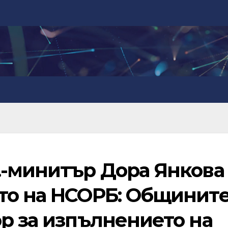
.-минитър Дора Янкова
то на НСОРБ: Общинит
р за изпълнението на