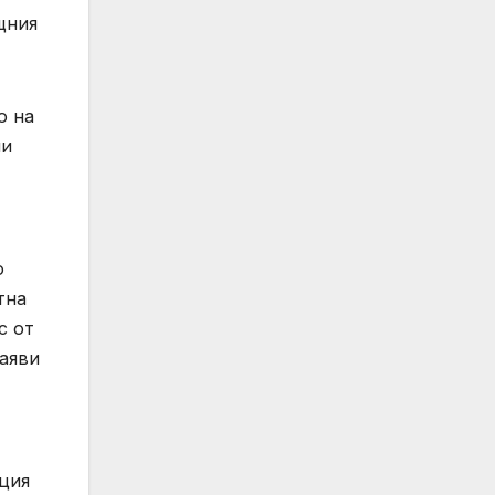
щния
о на
чи
о
тна
с от
заяви
ация