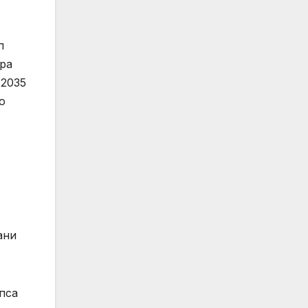
п
бра
 2035
о
ани
пса