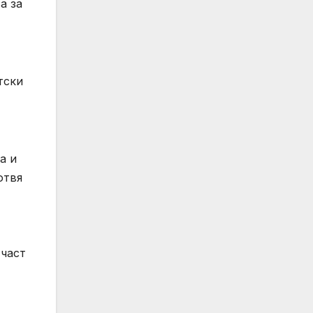
а за
тски
а и
отвя
 част