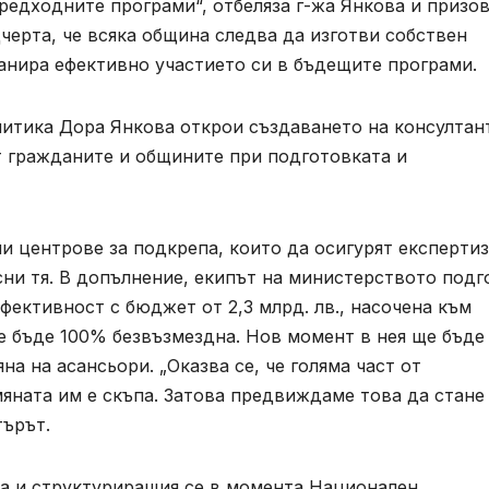
редходните програми“, отбеляза г-жа Янкова и призов
черта, че всяка община следва да изготви собствен
ланира ефективно участието си в бъдещите програми.
итика Дора Янкова открои създаването на консултан
т гражданите и общините при подготовката и
 центрове за подкрепа, които да осигурят експертиз
сни тя. В допълнение, екипът на министерството подг
фективност с бюджет от 2,3 млрд. лв., насочена към
 бъде 100% безвъзмездна. Нов момент в нея ще бъде
а на асансьори. „Оказва се, че голяма част от
мяната им е скъпа. Затова предвиждаме това да стане
търът.
ва и структуриращия се в момента Национален