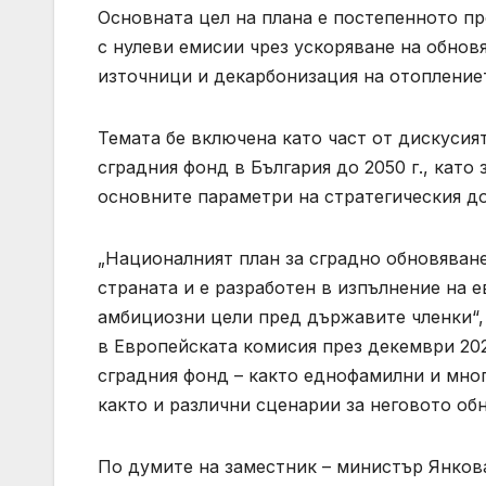
Основната цел на плана е постепенното п
с нулеви емисии чрез ускоряване на обнов
източници и декарбонизация на отопление
Темата бе включена като част от дискусия
сградния фонд в България до 2050 г., като
основните параметри на стратегическия д
„Националният план за сградно обновяван
страната и е разработен в изпълнение на 
амбициозни цели пред държавите членки“, 
в Европейската комисия през декември 202
сградния фонд – както еднофамилни и мно
както и различни сценарии за неговото об
По думите на заместник – министър Янков