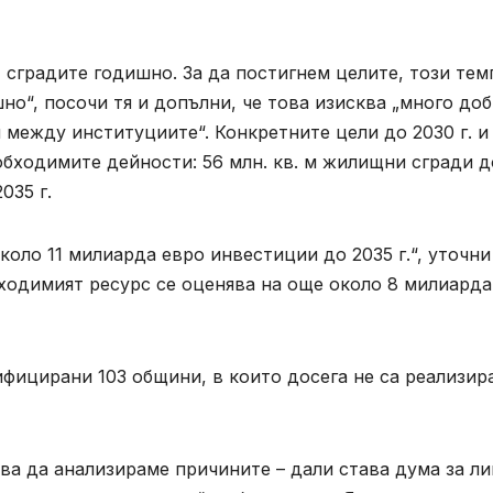
 сградите годишно. За да постигнем целите, този тем
но“, посочи тя и допълни, че това изисква „много до
между институциите“. Конкретните цели до 2030 г. и
обходимите дейности: 56 млн. кв. м жилищни сгради д
035 г.
коло 11 милиарда евро инвестиции до 2035 г.“, уточни
ходимият ресурс се оценява на още около 8 милиарда
ифицирани 103 общини, в които досега не са реализир
бва да анализираме причините – дали става дума за ли