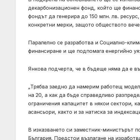
декарбонизационен фонд, който ще финанс
фондът да генерира до 150 млн. лв. ресурс
конкретни мерки, защото обществото вече 
Паралелно се разработва и Социално-клим
финансиране и ще подпомага енергийно уя
Янкова подчерта, че в бъдеще няма да е в
„Трябва заедно да намерим работещ модел 
на 20, а как да бъде справедливо разпред
ограничения капацитет в някои сектори, к
асансьори, както и за натиска за индекса
В изказването си заместник-министърът п
България. Предстои възлагане на изработ