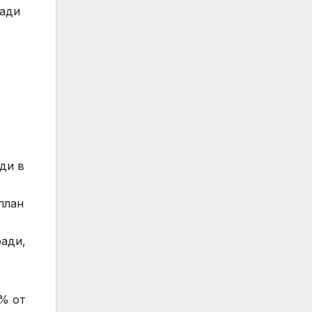
ради
ди в
план
ради,
0% от