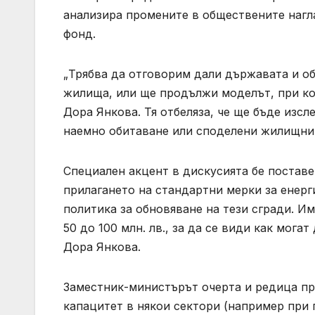
анализира промените в обществените нагл
фонд.
„Трябва да отговорим дали държавата и о
жилища, или ще продължи моделът, при ко
Дора Янкова. Тя отбеляза, че ще бъде изс
наемно обитаване или споделени жилищни
Специален акцент в дискусията бе поставе
прилагането на стандартни мерки за енерг
политика за обновяване на тези сгради. И
50 до 100 млн. лв., за да се види как мога
Дора Янкова.
Заместник-министърът очерта и редица пр
капацитет в някои сектори (например при