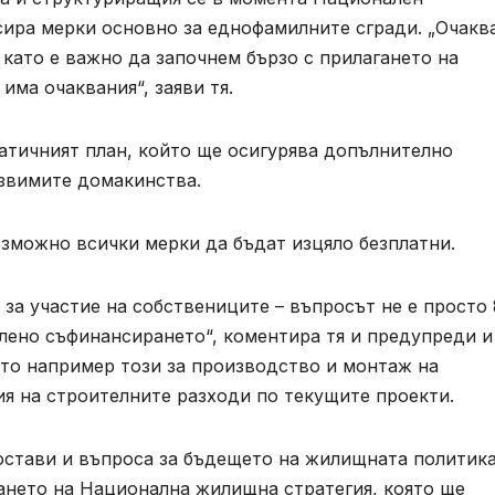
ира мерки основно за еднофамилните сгради. „Очакв
, като е важно да започнем бързо с прилагането на
има очаквания“, заяви тя.
атичният план, който ще осигурява допълнително
звимите домакинства.
ъзможно всички мерки да бъдат изцяло безплатни.
за участие на собствениците – въпросът не е просто
елено съфинансирането“, коментира тя и предупреди и
ато например този за производство и монтаж на
ция на строителните разходи по текущите проекти.
остави и въпроса за бъдещето на жилищната политика
ването на Национална жилищна стратегия, която ще