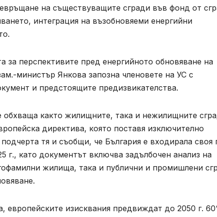
ревръщане на съществуващите сгради във фонд от сг
яването, интеграция на възобновяеми енергийни
то.
та за перспективите пред енергийното обновяване на
 зам.-министър Янкова запозна членовете на УС с
окумент и предстоящите предизвикателства.
е обхваща както жилищните, така и нежилищните сгра
европейска директива, която поставя изключително
подчерта тя и съобщи, че България е входирала своя 
5 г., като документът включва задълбочен анализ на
гофамилни жилища, така и публични и промишлени сг
новяване.
а, европейските изисквания предвиждат до 2050 г. 6