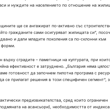
аси и нуждите на населението по отношение на жили
бщините ще се ангажират по-активно със строителств
йто гражданите сами осигуряват жилищата си“, посо
ледвано и дали младите поколения са по-склонни към
 форми.
н върху сградите – паметници на културата, при коит
ийна ефективност е затруднено. „България няма цялос
маме готовност да започнем пилотна програма с ресур
т да се прилагат решения в този специфичен сегмент“, 
актически предизвикателства, сред които ограничен
 подмяната на асансьори), необходимостта от индекс