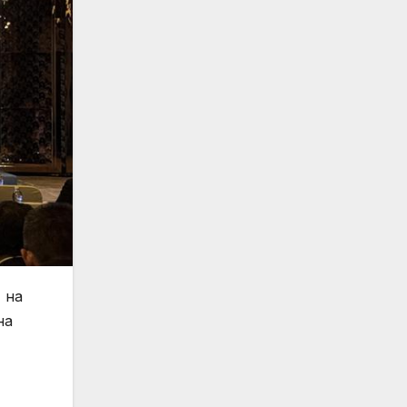
 на
на