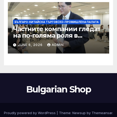
БЪЛГАРО-КИТАЙСКА ТЪРГОВСКО-ПРОМИШЛЕНА ПАЛАТА
Частните компании гледат
на по-голяма роля в
стратегическата
JUNE 6, 2026
ADMIN
енергетика
Bulgarian Shop
Proudly powered by WordPress
|
Theme:
Newsup
by
Themeansar
.