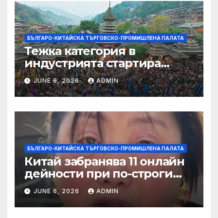
БЪЛГАРО-КИТАЙСКА ТЪРГОВСКО-ПРОМИШЛЕНА ПАЛАТА
Тежка категория в
индустрията стартира
алианс за космическа
JUNE 6, 2026
ADMIN
слънчева енергия
БЪЛГАРО-КИТАЙСКА ТЪРГОВСКО-ПРОМИШЛЕНА ПАЛАТА
Китай забранява 11 онлайн
дейности при по-строги
правила за ограничаване на
JUNE 6, 2026
ADMIN
слуховете и
кибернасилниците