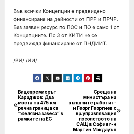
Във всички Концепции е предвидено
финансиране на дейности от ПРР и ПРЧР.
Без заявен ресурс по ПОС и ПО е само 1 от
Концепциите. По 3 от КИТИ не се
предвижда финансиране от ПНДИИТ.
/ВИ/ /ИИ/
Вицепремиерът
Среща на
Post
Караджов: Два
министъра на
моста на 475 км
външните работи г-
navigation
речна граница са
н Георг Георгиев с
“желязна завеса” в
вр.управляващия
рамките на ЕС
посолството на
САЩ в София г-н
Мартин Макдауъл