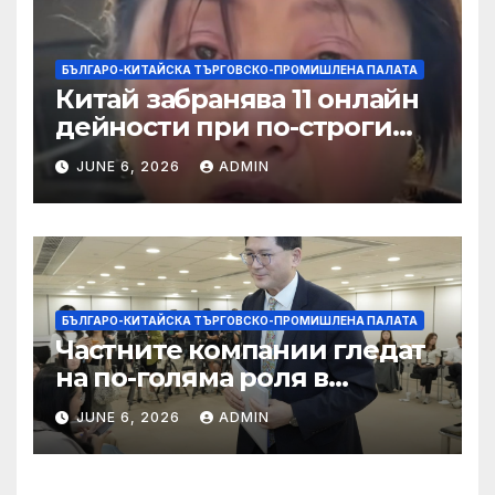
БЪЛГАРО-КИТАЙСКА ТЪРГОВСКО-ПРОМИШЛЕНА ПАЛАТА
Китай забранява 11 онлайн
дейности при по-строги
правила за ограничаване на
JUNE 6, 2026
ADMIN
слуховете и
кибернасилниците
БЪЛГАРО-КИТАЙСКА ТЪРГОВСКО-ПРОМИШЛЕНА ПАЛАТА
Частните компании гледат
на по-голяма роля в
стратегическата
JUNE 6, 2026
ADMIN
енергетика