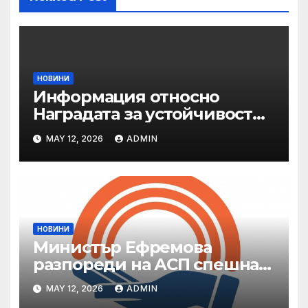
НОВИНИ
Информация относно
Наградата за устойчивост
на ОАЕ „Зайед“
MAY 12, 2026
ADMIN
НОВИНИ
Министър Ефремова
разпореди на АСП спешна
готовност за оказване на
MAY 12, 2026
ADMIN
подкрепа на пострадали от