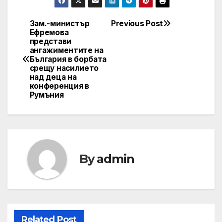
Зам.-министър
Previous Post
Post
Ефремова
представи
navigation
ангажиментите на
България в борбата
срещу насилието
над деца на
конференция в
Румъния
By
admin
Related Post