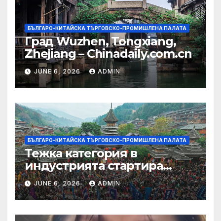
БЪЛГАРО-КИТАЙСКА ТЪРГОВСКО-ПРОМИШЛЕНА ПАЛАТА
Град Wuzhen, Tongxiang,
Zhejiang – Chinadaily.com.cn
JUNE 6, 2026
ADMIN
БЪЛГАРО-КИТАЙСКА ТЪРГОВСКО-ПРОМИШЛЕНА ПАЛАТА
Тежка категория в
индустрията стартира
алианс за космическа
JUNE 6, 2026
ADMIN
слънчева енергия