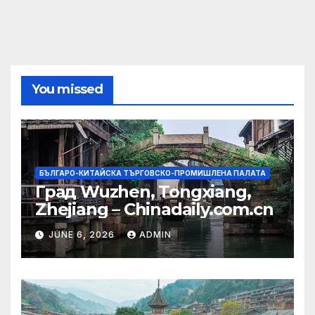
You missed
БЪЛГАРО-КИТАЙСКА ТЪРГОВСКО-ПРОМИШЛЕНА ПАЛАТА
Град Wuzhen, Tongxiang,
Zhejiang – Chinadaily.com.cn
JUNE 6, 2026
ADMIN