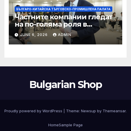
БЪЛГАРО-КИТАЙСКА ТЪРГОВСКО-ПРОМИШЛЕНА ПАЛАТА
Частните компании гледат
на по-голяма роля в
стратегическата
JUNE 6, 2026
ADMIN
енергетика
Bulgarian Shop
Proudly powered by WordPress
|
Theme:
Newsup
by
Themeansar
.
Home
Sample Page