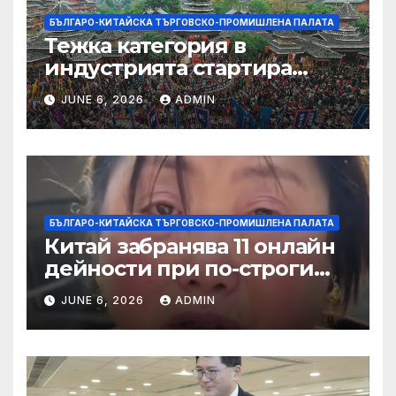
БЪЛГАРО-КИТАЙСКА ТЪРГОВСКО-ПРОМИШЛЕНА ПАЛАТА
Тежка категория в
индустрията стартира
алианс за космическа
JUNE 6, 2026
ADMIN
слънчева енергия
БЪЛГАРО-КИТАЙСКА ТЪРГОВСКО-ПРОМИШЛЕНА ПАЛАТА
Китай забранява 11 онлайн
дейности при по-строги
правила за ограничаване на
JUNE 6, 2026
ADMIN
слуховете и
кибернасилниците