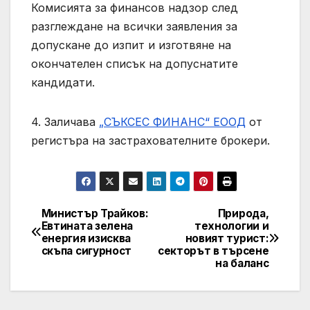
Комисията за финансов надзор след
разглеждане на всички заявления за
допускане до изпит и изготвяне на
окончателен списък на допуснатите
кандидати.
4. Заличава
„СЪКСЕС ФИНАНС“ ЕООД
от
регистъра на застрахователните брокери.
Министър Трайков:
Природа,
Post
Евтината зелена
технологии и
енергия изисква
новият турист:
navigation
скъпа сигурност
секторът в търсене
на баланс