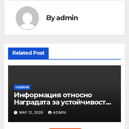
By
admin
Related Post
НОВИНИ
Информация относно
Наградата за устойчивост
на ОАЕ „Зайед“
MAY 12, 2026
ADMIN