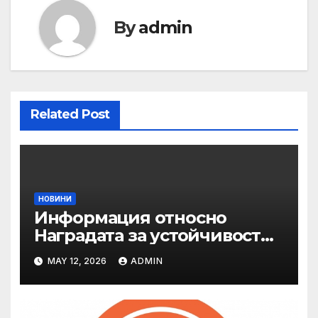
By
admin
Related Post
НОВИНИ
Информация относно
Наградата за устойчивост
на ОАЕ „Зайед“
MAY 12, 2026
ADMIN