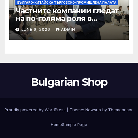
БЪЛГАРО-КИТАЙСКА ТЪРГОВСКО-ПРОМИШЛЕНА ПАЛАТА
Частните компании гледат
на по-голяма роля в
стратегическата
JUNE 6, 2026
ADMIN
енергетика
Bulgarian Shop
Proudly powered by WordPress
|
Theme:
Newsup
by
Themeansar
.
Home
Sample Page