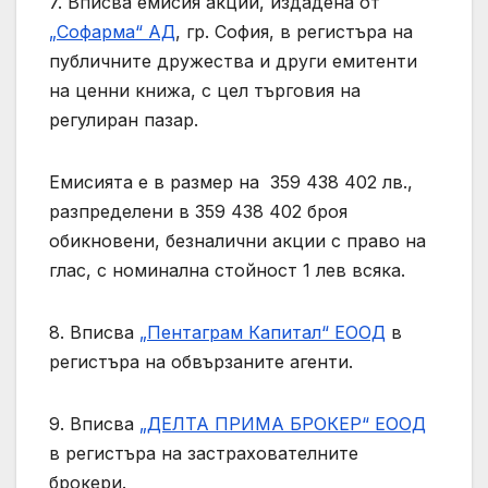
7. Вписва емисия акции, издадена от
„Софарма“ АД
, гр. София, в регистъра на
публичните дружества и други емитенти
на ценни книжа, с цел търговия на
регулиран пазар.
Емисията е в размер на 359 438 402 лв.,
разпределени в 359 438 402 броя
обикновени, безналични акции с право на
глас, с номинална стойност 1 лев всяка.
8. Вписва
„Пентаграм Капитал“ ЕООД
в
регистъра на обвързаните агенти.
9. Вписва
„ДЕЛТА ПРИМА БРОКЕР“ ЕООД
в регистъра на застрахователните
брокери.