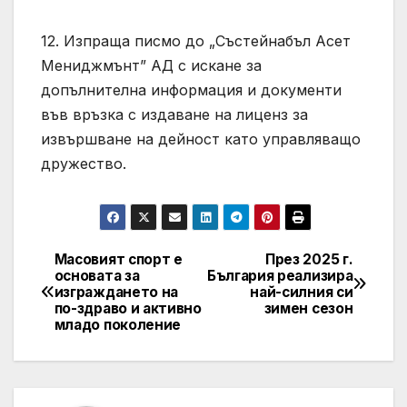
12. Изпраща писмо до „Състейнабъл Асет
Мениджмънт” АД с искане за
допълнителна информация и документи
във връзка с издаване на лиценз за
извършване на дейност като управляващо
дружество.
Масовият спорт е
През 2025 г.
Post
основата за
България реализира
изграждането на
най-силния си
navigation
по-здраво и активно
зимен сезон
младо поколение