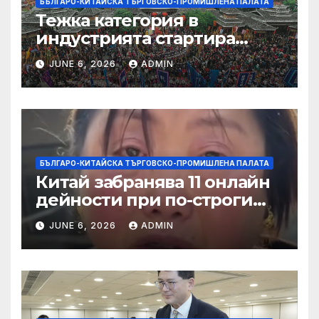
БЪЛГАРО-КИТАЙСКА ТЪРГОВСКО-ПРОМИШЛЕНА ПАЛАТА
Тежка категория в
индустрията стартира
алианс за космическа
JUNE 6, 2026
ADMIN
слънчева енергия
БЪЛГАРО-КИТАЙСКА ТЪРГОВСКО-ПРОМИШЛЕНА ПАЛАТА
Китай забранява 11 онлайн
дейности при по-строги
правила за ограничаване на
JUNE 6, 2026
ADMIN
слуховете и
кибернасилниците