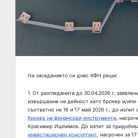
На заседанието си днес КФН реши:
1. От разгледаните до 30.04.2026 г. заявле
извършване на дейност като брокер и/или 
съответно на 16 и 17 май 2026 г., до изпи
брокер на финансови инструменти
, насроч
Красимир Ишлимов. До изпит за придобива
инвестиционен консултант
, насрочен за 1