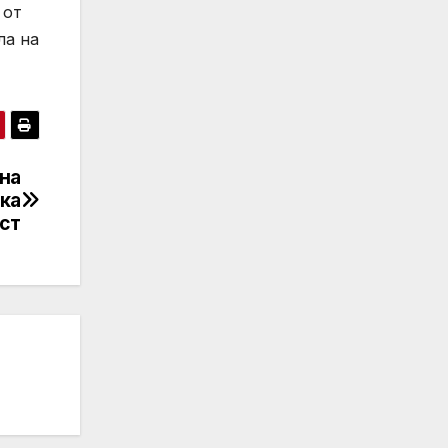
 от
ла на
 на
ка
ст