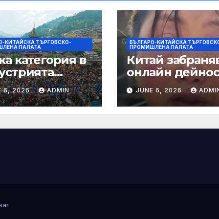
О-КИТАЙСКА ТЪРГОВСКО-
БЪЛГАРО-КИТАЙСКА ТЪРГОВСК
ЛЕНА ПАЛАТА
ПРОМИШЛЕНА ПАЛАТА
ка категория в
Китай забраняв
устрията
онлайн дейно
ртира алианс за
при по-строги
 6, 2026
ADMIN
JUNE 6, 2026
ADMI
мическа
правила за
нчева енергия
ограничаване 
слуховете и
кибернасилни
е
sar
.