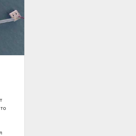
т
ато
л