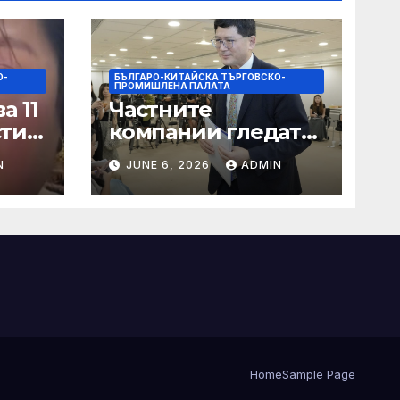
О-
БЪЛГАРО-КИТАЙСКА ТЪРГОВСКО-
ПРОМИШЛЕНА ПАЛАТА
а 11
Частните
сти
компании гледат
на по-голяма роля
N
JUNE 6, 2026
ADMIN
в стратегическата
на
енергетика
цит
Home
Sample Page