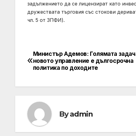
задължението да се лицензират като инве
дружествата търговия със стокови дериват
чл. 5 от ЗПФИ).
Министър Адемов: Голямата задач
Post
новото управление е дългосрочна
navigation
политика по доходите
By
admin