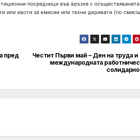
стиционни посредници във връзка с осъществяваната
и или квоти за емисии или техни деривати (по смисъ
а пред
Честит Първи май – Ден на труда и
международната работничес
солидарно