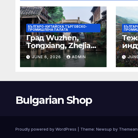
БЪЛГАРО-КИТАЙСКА ТЪРГОВСКО-
БЪЛГАР
ПРОМИШЛЕНА ПАЛАТА
ПРОМИШ
Град Wuzhen,
Теж
Tongxiang, Zhejiang
инд
– Chinadaily.com.cn
ста
JUNE 6, 2026
ADMIN
JUNE
кос
слъ
Bulgarian Shop
Proudly powered by WordPress
|
Theme:
Newsup
by
Themean