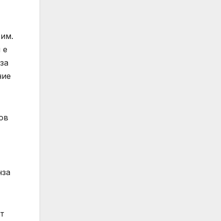
 им.
 е
за
ние
ов
нза
от