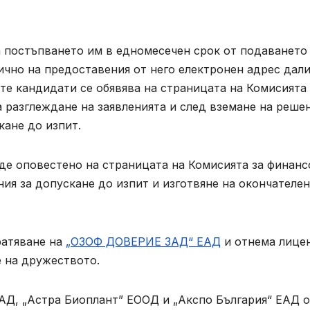
а постъпването им в едномесечен срок от подаването
чно на предоставения от него електронен адрес дали
те кандидати се обявява на страницата на Комисията 
 разглеждане на заявленията и след вземане на реше
кане до изпит.
де оповестено на страницата на Комисията за финанс
ния за допускане до изпит и изготвяне на окончателен
ратяване на
„ОЗОФ ДОВЕРИЕ ЗАД“ ЕАД
и отнема лице
е на дружеството.
ЕАД, „Астра Биоплант” ЕООД и „Акспо България“ ЕАД 