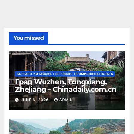
You missed
БЪЛГАРО-КИТАЙСКА ТЪРГОВСКО-ПРОМИШЛЕНА ПАЛАТА
Град Wuzhen, Tongxiang,
Zhejiang – Chinadaily.com.cn
JUNE 6, 2026
ADMIN