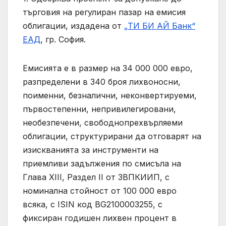
търговия на регулиран пазар на емисия
облигации, издадена от
„ТИ БИ АЙ Банк“
ЕАД
, гр. София.
Емисията е в размер на 34 000 000 евро,
разпределени в 340 броя лихвоносни,
поименни, безналични, неконвертируеми,
първостепенни, непривилегировани,
необезпечени, свободнопрехвърляеми
облигации, структурирани да отговарят на
изискванията за инструменти на
приемливи задължения по смисъла на
Глава XIII, Раздел II от ЗВПКИИП, с
номинална стойност от 100 000 евро
всяка, с ISIN код BG2100003255, с
фиксиран годишен лихвен процент в