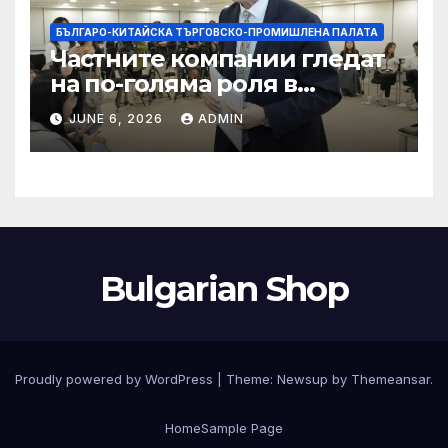
БЪЛГАРО-КИТАЙСКА ТЪРГОВСКО-ПРОМИШЛЕНА ПАЛАТА
Частните компании гледат
на по-голяма роля в
стратегическата
JUNE 6, 2026
ADMIN
енергетика
Bulgarian Shop
Proudly powered by WordPress
|
Theme:
Newsup
by
Themeansar
.
Home
Sample Page