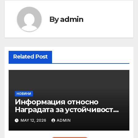
By
admin
Related Post
НОВИНИ
Информация относно
Наградата за устойчивост
на ОАЕ „Зайед“
MAY 12, 2026
ADMIN