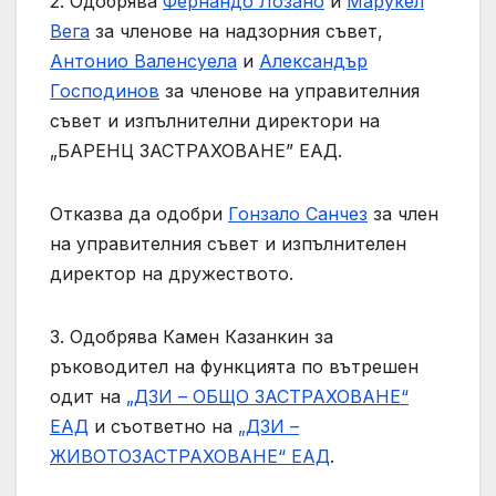
2. Одобрява
Фернандо Лозано
и
Марукел
Вега
за членове на надзорния съвет,
Антонио Валенсуела
и
Александър
Господинов
за членове на управителния
съвет и изпълнителни директори на
„БАРЕНЦ ЗАСТРАХОВАНЕ” ЕАД.
Отказва да одобри
Гонзало Санчез
за член
на управителния съвет и изпълнителен
директор на дружеството.
3. Одобрява Камен Казанкин за
ръководител на функцията по вътрешен
одит на
„ДЗИ – ОБЩО ЗАСТРАХОВАНЕ“
ЕАД
и съответно на
„ДЗИ –
ЖИВОТОЗАСТРАХОВАНЕ“ ЕАД
.