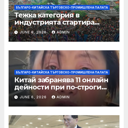
БЪЛГАРО-КИТАЙСКА ТЪРГОВСКО-ПРОМИШЛЕНА ПАЛАТА
Тежка категория в
индустрията стартира
алианс за космическа
JUNE 6, 2026
ADMIN
слънчева енергия
БЪЛГАРО-КИТАЙСКА ТЪРГОВСКО-ПРОМИШЛЕНА ПАЛАТА
Китай забранява 11 онлайн
дейности при по-строги
правила за ограничаване на
JUNE 6, 2026
ADMIN
слуховете и
кибернасилниците