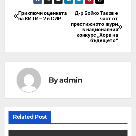
Приключи оценката
Д-р Бойко Таков е
Post
на КИТИ – 2 в СИР
част от
престижното жури
navigation
в националния
конкурс „Хора на
бъдещето“
By
admin
Related Post