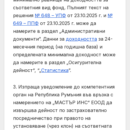
съответния вид фонд. Пълният текст на
решения
№ 648 – УПФ
от 23.10.2025 г. и
№
649 – ППФ
от 23.10.2025 г. може да
намерите в раздел „Административни
документи”. Данни за
доходността
за 24-
месечния период (на годишна база) и
определената минимална доходност може
да намерите в раздел „Осигурителна
дейност“, “„
Статистика
”.
3. Изпраща уведомление до компетентния
орган на Република Румъния във връзка с
намерението на „МАСТЪР ИНС“ ЕООД да
извършва дейност по застрахователно
посредничество при правото на
установяване (чрез клон) на съответната