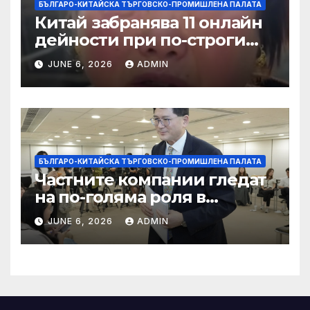
БЪЛГАРО-КИТАЙСКА ТЪРГОВСКО-ПРОМИШЛЕНА ПАЛАТА
Китай забранява 11 онлайн
дейности при по-строги
правила за ограничаване на
JUNE 6, 2026
ADMIN
слуховете и
кибернасилниците
БЪЛГАРО-КИТАЙСКА ТЪРГОВСКО-ПРОМИШЛЕНА ПАЛАТА
Частните компании гледат
на по-голяма роля в
стратегическата
JUNE 6, 2026
ADMIN
енергетика