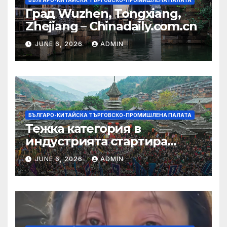
БЪЛГАРО-КИТАЙСКА ТЪРГОВСКО-ПРОМИШЛЕНА ПАЛАТА
Град Wuzhen, Tongxiang,
Zhejiang – Chinadaily.com.cn
JUNE 6, 2026
ADMIN
БЪЛГАРО-КИТАЙСКА ТЪРГОВСКО-ПРОМИШЛЕНА ПАЛАТА
Тежка категория в
индустрията стартира
алианс за космическа
JUNE 6, 2026
ADMIN
слънчева енергия