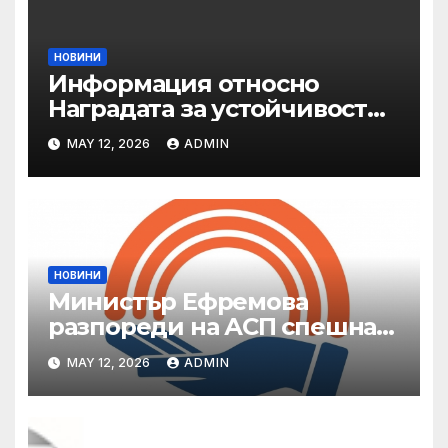
НОВИНИ
Информация относно
Наградата за устойчивост
на ОАЕ „Зайед“
MAY 12, 2026
ADMIN
НОВИНИ
Министър Ефремова
разпореди на АСП спешна
готовност за оказване на
MAY 12, 2026
ADMIN
подкрепа на пострадали от
валежи и градушки