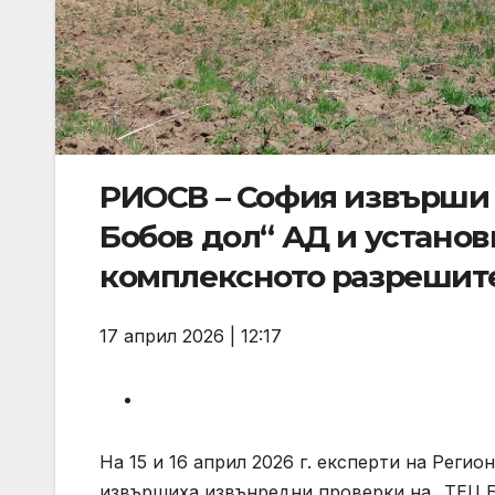
РИОСВ – София извърши
Бобов дол“ АД и установ
комплексното разрешит
17 април 2026 | 12:17
На 15 и 16 април 2026 г. експерти на Реги
извършиха извънредни проверки на „ТЕЦ Бо