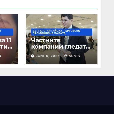
О-
БЪЛГАРО-КИТАЙСКА ТЪРГОВСКО-
ПРОМИШЛЕНА ПАЛАТА
а 11
Частните
сти
компании гледат
на по-голяма роля
N
JUNE 6, 2026
ADMIN
в стратегическата
на
енергетика
цит