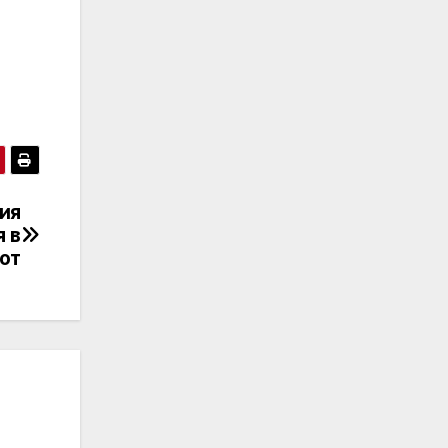
ия
я в
вот