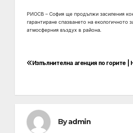
РИОСВ – София ще продължи засиления кон
гарантиране спазването на екологичното 
атмосферния въздух в района.
Изпълнителна агенция по горите |
Post
navigation
By
admin