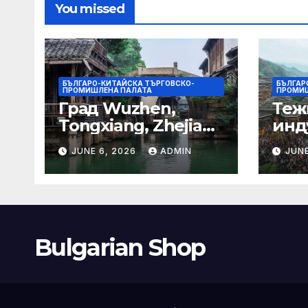
You missed
БЪЛГАРО-КИТАЙСКА ТЪРГОВСКО-
БЪЛГАР
ПРОМИШЛЕНА ПАЛАТА
ПРОМИШ
Град Wuzhen,
Теж
Tongxiang, Zhejiang
инд
– Chinadaily.com.cn
ста
JUNE 6, 2026
ADMIN
JUNE
кос
слъ
Bulgarian Shop