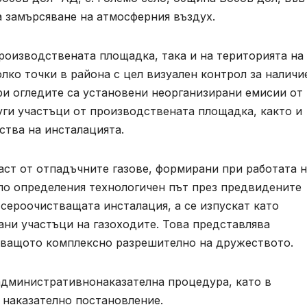
а замърсяване на атмосферния въздух.
роизводствената площадка, така и на територията на
лко точки в района с цел визуален контрол за наличи
ри огледите са установени неорганизирани емисии от
руги участъци от производствената площадка, както и
ства на инсталацията.
част от отпадъчните газове, формирани при работата 
 по определения технологичен път през предвидените
сероочистващата инсталация, а се изпускат като
ни участъци на газоходите. Това представлява
тващото комплексно разрешително на дружеството.
административнонаказателна процедура, като в
 наказателно постановление.