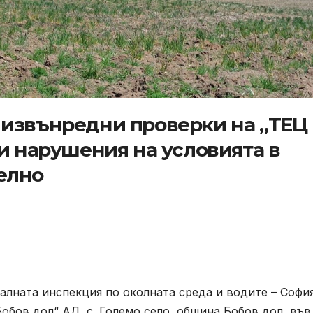
 извънредни проверки на „ТЕЦ
и нарушения на условията в
елно
оналната инспекция по околната среда и водите – Софи
бов дол“ АД, с. Големо село, община Бобов дол, във