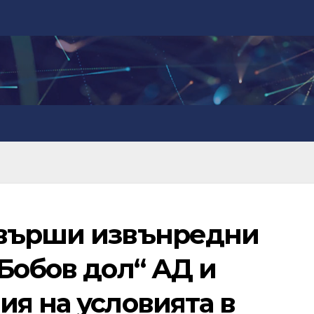
звърши извънредни
Бобов дол“ АД и
я на условията в