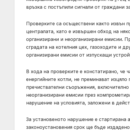
връзка с постъпили сигнали от граждани з
Проверките са осъществени както извън п
централата, като е извършен обход на няко
организирани и неорганизирани емисии. П
сградата на котелния цех, газоходите и д
организирани емисии от изпускащи устрой
В хода на проверките е констатирано, че 
енергийните котли, не преминават изцяло
пречиствателни съоръжения, включително 
неорганизирани емисии през компрометира
нарушение на условията, заложени в дейс
За установеното нарушение е стартирана 
законоустановения срок ще бъде издадено