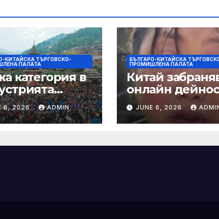
О-КИТАЙСКА ТЪРГОВСКО-
БЪЛГАРО-КИТАЙСКА ТЪРГОВСК
ЛЕНА ПАЛАТА
ПРОМИШЛЕНА ПАЛАТА
ка категория в
Китай забраняв
устрията
онлайн дейно
ртира алианс за
при по-строги
 6, 2026
ADMIN
JUNE 6, 2026
ADMI
мическа
правила за
нчева енергия
ограничаване 
слуховете и
кибернасилни
е