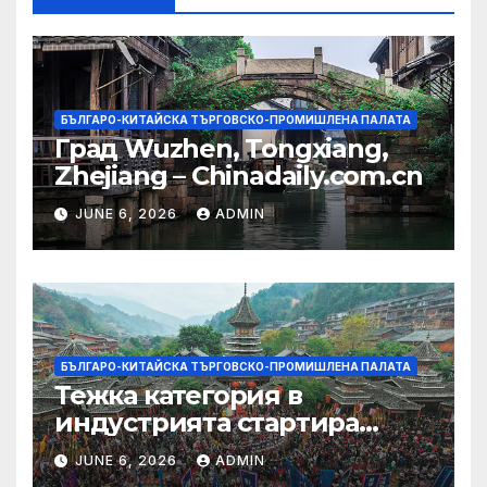
БЪЛГАРО-КИТАЙСКА ТЪРГОВСКО-ПРОМИШЛЕНА ПАЛАТА
Град Wuzhen, Tongxiang,
Zhejiang – Chinadaily.com.cn
JUNE 6, 2026
ADMIN
БЪЛГАРО-КИТАЙСКА ТЪРГОВСКО-ПРОМИШЛЕНА ПАЛАТА
Тежка категория в
индустрията стартира
алианс за космическа
JUNE 6, 2026
ADMIN
слънчева енергия