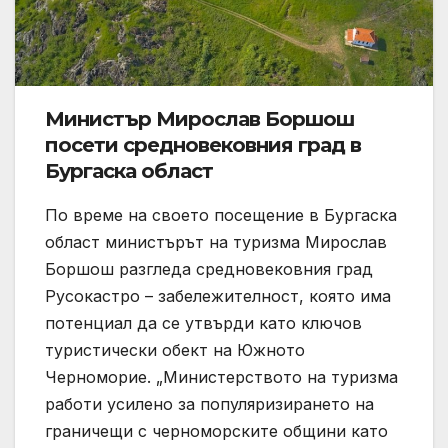
Министър Мирослав Боршош
посети средновековния град в
Бургаска област
По време на своето посещение в Бургаска
област министърът на туризма Мирослав
Боршош разгледа средновековния град
Русокастро – забележителност, която има
потенциал да се утвърди като ключов
туристически обект на Южното
Черноморие. „Министерството на туризма
работи усилено за популяризирането на
граничещи с черноморските общини като