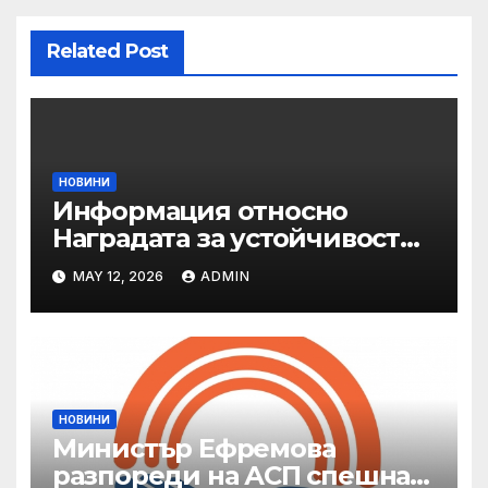
Related Post
НОВИНИ
Информация относно
Наградата за устойчивост
на ОАЕ „Зайед“
MAY 12, 2026
ADMIN
НОВИНИ
Министър Ефремова
разпореди на АСП спешна