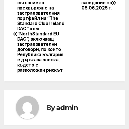
Post
съгласие за
заседание на
прехвърляне на
05.06.2025 г.
navigation
застрахователния
портфейл на “The
Standard Club Ireland
DAC” към
“NorthStandard EU
DAC”, включващ
застрахователни
договори, по които
Република България
е държава членка,
където е
разположен рискът
By
admin