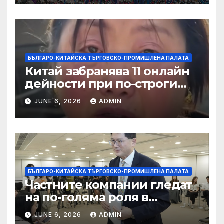
БЪЛГАРО-КИТАЙСКА ТЪРГОВСКО-ПРОМИШЛЕНА ПАЛАТА
Китай забранява 11 онлайн
дейности при по-строги
правила за ограничаване на
JUNE 6, 2026
ADMIN
слуховете и
кибернасилниците
БЪЛГАРО-КИТАЙСКА ТЪРГОВСКО-ПРОМИШЛЕНА ПАЛАТА
Частните компании гледат
на по-голяма роля в
стратегическата
JUNE 6, 2026
ADMIN
енергетика