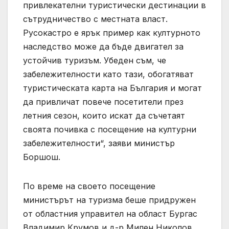
привлекателни туристически дестинации в
сътрудничество с местната власт.
Русокастро е ярък пример как културното
наследство може да бъде двигател за
устойчив туризъм. Убеден съм, че
забележителности като тази, обогатяват
туристическата карта на България и могат
да привличат повече посетители през
летния сезон, които искат да съчетаят
своята почивка с посещение на културни
забележителности“, заяви министър
Боршош.
По време на своето посещение
министърът на туризма беше придружен
от областния управител на област Бургас
Владимир Крумов и д-р Милен Николов,