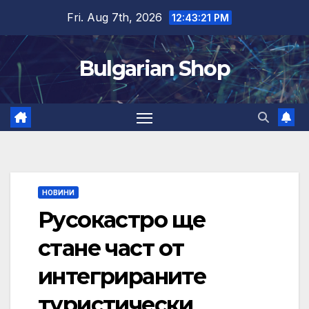
Skip
Fri. Aug 7th, 2026
12:43:22 PM
to
content
Bulgarian Shop
НОВИНИ
Русокастро ще
стане част от
интегрираните
туристически