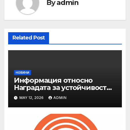
By
admin
Related Post
НОВИНИ
Информация относно
Наградата за устойчивост
на ОАЕ „Зайед“
MAY 12, 2026
ADMIN