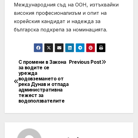
Международния съд на ООН, изтъквайки
високия професионализъм и опит на
корейския кандидат и надежда за
българска подкрепа за номинацията.
С промени в Закона
Previous Post
Post
за водите се
урежда
navigation
водовземането от
река Дунав и отпада
административна
тежест за
водоползвателите