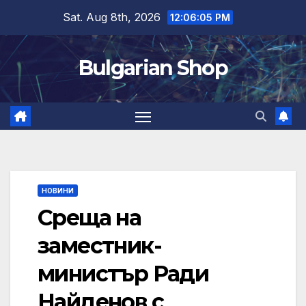
Skip
Sat. Aug 8th, 2026
12:06:06 PM
to
content
Bulgarian Shop
НОВИНИ
Среща на
заместник-
министър Ради
Найденов с