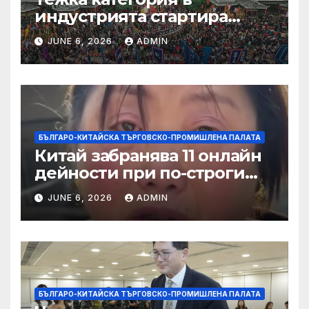
индустрията стартира
алианс за космическа
JUNE 6, 2026
ADMIN
слънчева енергия
БЪЛГАРО-КИТАЙСКА ТЪРГОВСКО-ПРОМИШЛЕНА ПАЛАТА
Китай забранява 11 онлайн
дейности при по-строги
правила за ограничаване на
JUNE 6, 2026
ADMIN
слуховете и
кибернасилниците
БЪЛГАРО-КИТАЙСКА ТЪРГОВСКО-ПРОМИШЛЕНА ПАЛАТА