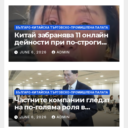
БЪЛГАРО-КИТАЙСКА ТЪРГОВСКО-ПРОМИШЛЕНА ПАЛАТА
Китай забранява 11 онлайн
дейности при по-строги
правила за ограничаване на
JUNE 6, 2026
ADMIN
слуховете и
кибернасилниците
БЪЛГАРО-КИТАЙСКА ТЪРГОВСКО-ПРОМИШЛЕНА ПАЛАТА
Частните компании гледат
на по-голяма роля в
стратегическата
JUNE 6, 2026
ADMIN
енергетика