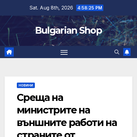
Skip
Sat. Aug 8th, 2026
4:58:25 PM
to
content
Bulgarian Shop
НОВИНИ
Среща на
министрите на
външните работи на
страните от