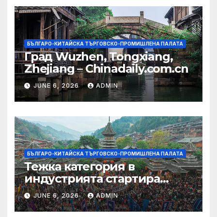
БЪЛГАРО-КИТАЙСКА ТЪРГОВСКО-ПРОМИШЛЕНА ПАЛАТА
Град Wuzhen, Tongxiang,
Zhejiang – Chinadaily.com.cn
JUNE 6, 2026
ADMIN
БЪЛГАРО-КИТАЙСКА ТЪРГОВСКО-ПРОМИШЛЕНА ПАЛАТА
Тежка категория в
индустрията стартира
алианс за космическа
JUNE 6, 2026
ADMIN
слънчева енергия