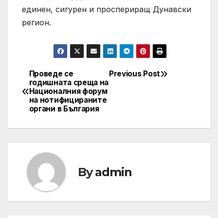
единен, сигурен и проспериращ Дунавски
регион.
Проведе се
Previous Post
Post
годишната среща на
Националния форум
navigation
на нотифицираните
органи в България
By
admin