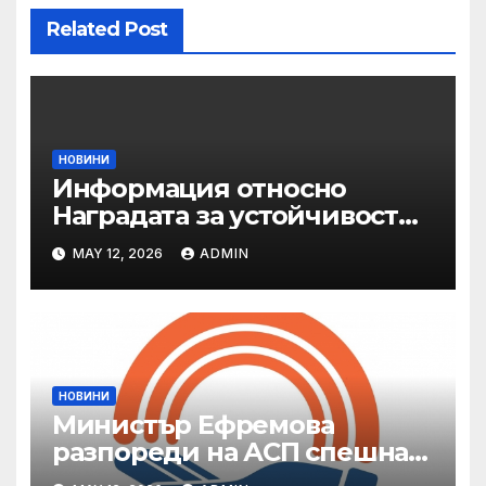
Related Post
НОВИНИ
Информация относно
Наградата за устойчивост
на ОАЕ „Зайед“
MAY 12, 2026
ADMIN
НОВИНИ
Министър Ефремова
разпореди на АСП спешна
готовност за оказване на